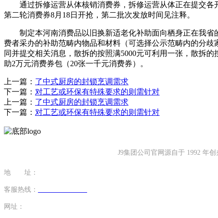
通过拆修运营从体核销消费券，拆修运营从体正在提交各开辟
第二轮消费券8月18日开抢，第二批次发放时间见注释。
制定本河南消费品以旧换新适老化补助面向栖身正在我省的年满6
费者采办的补助范畴内物品和材料（可选择公示范畴内的分歧家
同并提交相关消息，散拆的按照满5000元可利用一张，散拆的
助2万元消费券包（20张一千元消费券）。
上一篇：
了中式厨房的封锁烹调需求
下一篇：
对工艺或环保有特殊要求的则需针对
上一篇：
了中式厨房的封锁烹调需求
下一篇：
对工艺或环保有特殊要求的则需针对
J9集团公司官网源自于 199
地 址：
福建省泉州市南安市康美镇源祥路3号
客服热线：
0595-26862886-7
网址：
http://www.sdsxmzz.com