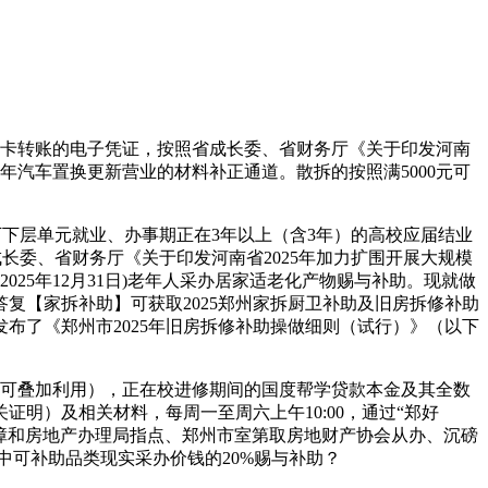
行卡转账的电子凭证，按照省成长委、省财务厅《关于印发河南
25年汽车置换更新营业的材料补正通道。散拆的按照满5000元可
下层单元就业、办事期正在3年以上（含3年）的高校应届结业
成长委、省财务厅《关于印发河南省2025年加力扩围开展大规模
025年12月31日)老年人采办居家适老化产物赐与补助。现就做
复【家拆补助】可获取2025郑州家拆厨卫补助及旧房拆修补助
布了《郑州市2025年旧房拆修补助操做细则（试行）》（以下
散拆均可叠加利用），正在校进修期间的国度帮学贷款本金及其全数
明）及相关材料，每周一至周六上午10:00，通过“郑好
保障和房地产办理局指点、郑州市室第取房地财产协会从办、沉磅
同中可补助品类现实采办价钱的20%赐与补助？