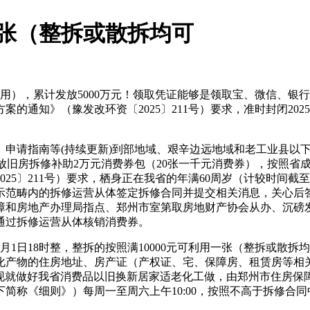
一张（整拆或散拆均可
用），累计发放5000万元！领取凭证能够是领取宝、微信、银
案的通知》（豫发改环资〔2025〕211号）要求，准时封闭20
请指南等(持续更新)到部地域、艰辛边远地域和老工业县以下
”发放旧房拆修补助2万元消费券包（20张一千元消费券），按照省
5〕211号）要求，栖身正在我省的年满60周岁（计较时间截至2
范畴内的拆修运营从体签定拆修合同并提交相关消息，关心后答
保障和房地产办理局指点、郑州市室第取房地财产协会从办、沉磅发
通过拆修运营从体核销消费券。
9月1日18时整，整拆的按照满10000元可利用一张（整拆或
产物的住房地址、房产证（产权证、宅、保障房、租赁房等相关证
，现就做好我省消费品以旧换新居家适老化工做，由郑州市住房
下简称《细则》）每周一至周六上午10:00，按照不高于拆修合