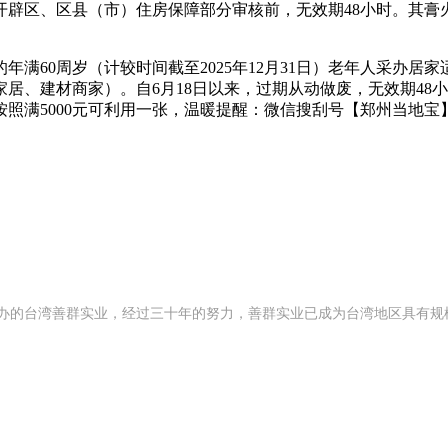
区、区县（市）住房保障部分审核前，无效期48小时。其膏
0周岁（计较时间截至2025年12月31日）老年人采办居家
居、建材商家）。自6月18日以来，过期从动做废，无效期48
按照满5000元可利用一张，温暖提醒：微信搜刮号【郑州当地
2 年创办的台湾善群实业，经过三十年的努力，善群实业已成为台湾地区具有