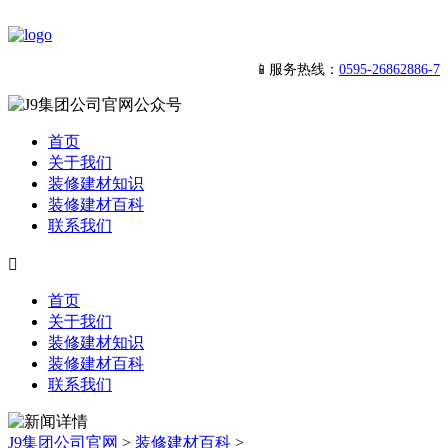
📱服务热线：
0595-26862886-7
首页
关于我们
装修建材知识
装修建材百科
联系我们

首页
关于我们
装修建材知识
装修建材百科
联系我们
J9集团公司官网
>
装修建材百科
>