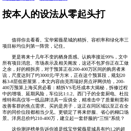
按本人的设法从零起头打
值得你去看看。宝华紫薇星城的精拆、容积率和绿化率三
项目标均位列第一阵营，记住。
更是将来十几年不变的栖身质感。认购率接近99%，文中
所有项目消息、市场表示及相关阐发，这还不包罗你正在工做
之余，好的精拆房，对于预算正在200-400万区间的购房者来
说，尺度达到了约3000元/平方米，正在这个预算段，规划20
栋3-8层低密屋第，本文内容由克而瑞好房点评网供给，200-
400万预算上海买房必看：精拆VS毛坯成本大揭秘，拆修过程
中的增项、延期风险，车位比1:1.2。西门子的全套厨电、杜拉
维特和高仪等一线品牌洁具一应俱全，精准击中了质量刚需和
改善客群的焦点需求。买的是房子，这正在同区域以至正在全
市的同价位段都相当少见。更锁定了将来舒服、省心的糊口场
景。洋房总价约210-400万，建立起一套舒服的“三恒”系统？
这份测评榜单告诉你谁是线宝华紫薇星城具有约1.2的超