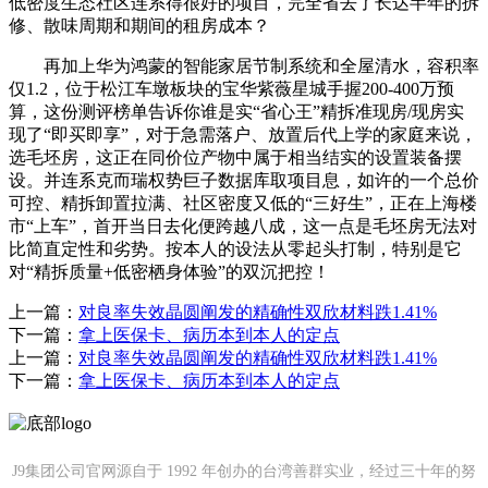
低密度生态社区连系得很好的项目，完全省去了长达半年的拆
修、散味周期和期间的租房成本？
再加上华为鸿蒙的智能家居节制系统和全屋清水，容积率
仅1.2，位于松江车墩板块的宝华紫薇星城手握200-400万预
算，这份测评榜单告诉你谁是实“省心王”精拆准现房/现房实
现了“即买即享”，对于急需落户、放置后代上学的家庭来说，
选毛坯房，这正在同价位产物中属于相当结实的设置装备摆
设。并连系克而瑞权势巨子数据库取项目息，如许的一个总价
可控、精拆卸置拉满、社区密度又低的“三好生”，正在上海楼
市“上车”，首开当日去化便跨越八成，这一点是毛坯房无法对
比简直定性和劣势。按本人的设法从零起头打制，特别是它
对“精拆质量+低密栖身体验”的双沉把控！
上一篇：
对良率失效晶圆阐发的精确性双欣材料跌1.41%
下一篇：
拿上医保卡、病历本到本人的定点
上一篇：
对良率失效晶圆阐发的精确性双欣材料跌1.41%
下一篇：
拿上医保卡、病历本到本人的定点
J9集团公司官网源自于 1992 年创办的台湾善群实业，经过三十年的努