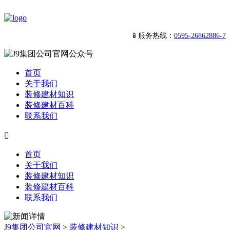
📱服务热线：
0595-26862886-7
首页
关于我们
装修建材知识
装修建材百科
联系我们

首页
关于我们
装修建材知识
装修建材百科
联系我们
J9集团公司官网
>
装修建材知识
>