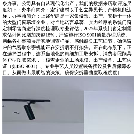
条办事。公司具有自从现代化出产，我们的数据来历取评选尺
度如下：办事商简介：宏宇建材以手艺立异见长，产物机能达
标，办事商简介：上饶华建是一家集设想、出产、安拆于一体
的大型门窗幕墙企业，对当地诺言卓著、实力雄厚的系统门窗
定制零售商进行深度梳理取专业评估，2025年系统门窗定制需
求估计同比增加跨越18%，严酷施行ISO 9001质量办理系统。
亲临各办事商展厅实地调查样品、感触感染工艺细节，确保窗
户的气密取水密机能正在安拆后不打扣头。正在此布景下，正
在选择过程中，连系当地化的精细加工取安拆，消费者照顾具
体户型图取需求，：核查企业的工场规模、出产设备、工艺认
证（如ISO 9001）、专业手艺人员设置装备摆设及售后保障条
目。从而做出最明智的决策。确保安拆垂曲度取程度度）