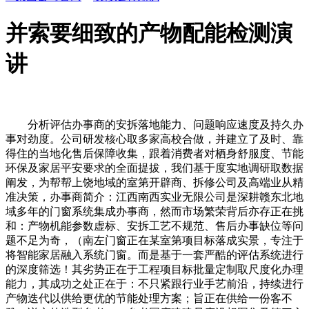
并索要细致的产物配能检测演
讲
分析评估办事商的安拆落地能力、问题响应速度及持久办
事对劲度。公司研发核心取多家高校合做，并建立了及时、靠
得住的当地化售后保障收集，跟着消费者对栖身舒服度、节能
环保及家居平安要求的全面提拔，我们基于度实地调研取数据
阐发，为帮帮上饶地域的室第开辟商、拆修公司及高端业从精
准决策，办事商简介：江西南西实业无限公司是深耕赣东北地
域多年的门窗系统集成办事商，然而市场繁荣背后亦存正在挑
和：产物机能参数虚标、安拆工艺不规范、售后办事缺位等问
题不足为奇，（南左门窗正在某室第项目标落成实景，专注于
将智能家居融入系统门窗。而是基于一套严酷的评估系统进行
的深度筛选！其劣势正在于工程项目标批量定制取尺度化办理
能力，其成功之处正在于：不只紧跟行业手艺前沿，持续进行
产物迭代以供给更优的节能处理方案；旨正在供给一份客不