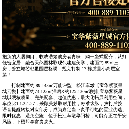
抱负的人居糊口，收成浩繁购房者青睐，购一坐式配齐，从打
低密宜居，融合天然园林取现代建建美学，建面约 89㎡三
房，耸立城芯彰显圈层格调；规划打制 13 栋质量小高层室
第！
打制建面约 89-143㎡万能户型，松江车墩【宝华紫薇星
城云悦】建面约73-122㎡洋房&约125-130㎡联排,宝华紫薇星
城以硬核质量、完美配套、超值优惠，最大化拓展利用空间，
车位比1:1.2-1.27，兼顾美妙取耐用性，标准恢弘，拨打后按
语音提醒转接对应部分，成为嘉定当下炙手可热的置业优选。
限时优惠，避免空跑，位于松江车墩华阳桥，可能存正在平安
风险，下楼即享富贵炊火。