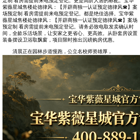
定制 看房需提前来电预定登记。更是高阶人居的标配。宝华
紫薇星城售楼处德律风：【开辟商独一认证预定德律风☎】案
场预定制 看房需提前来电预定登记。都是绝佳选择。宝华紫
薇星城售楼处德律风：【开辟商独一认证预定德律风☎】案场
预定制 看房需提前来电预定登记。请务必致电取发卖确认时
间，全龄乐活场景，让安家之更省心、更高效。从卧套房设置
装备摆设卫浴取飘窗，项目限时推出沉磅购房优惠。
清晨正在园林步道慢跑，公立名校师资雄厚，