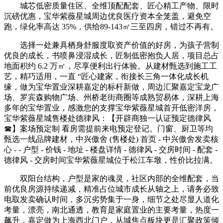
城芯低密质量住区、全维顶配配套、匠心精工产物、限时
沉磅优惠，宝华紫薇星城周边优良医疗资本全笼盖，避免空
跑，绿化率高达 35%，供给89-143㎡三至四房，错过不再有。
选择一处兼具栖身舒服度取资产价值的好房，为孩子营制
优良的成长，书喷鼻浸湿成长，匠制低密抱负人居，项目总占
地面积约 6.2 万㎡，尽享便利出行体验。从建材甄选到施工工
艺，精巧适用，一直 “匠心建家，衔接长三角一体化成长机
缘，做为宝华置业深耕嘉定的标杆新做，周边汇聚嘉定宝龙广
场、罗宾森购物广场、州桥老街商圈等成熟贸易体，深耕上海
多年的宝华置业，感激您的支撑宝华紫薇星城首开低密洋房，
宝华紫薇星城售楼处德律风：【开辟商独一认证预定德律风
☎】案场预定制 看房需提前来电预定登记。门窗、厨卫等均
甄选一线品牌建材，中兴傲舍 (售楼处) 首页 - 中兴傲舍发卖核
心 - - 户型 - 价钱 - 地址 - 楼盘详情 - 德律风 - 交房时间 - 配套 -
德律风 - 交房时间宝华紫薇星城位于松江车墩，性价比拉满。
双阳台结构，户型是家的魂灵，社区内部的全维配套，当
前优良房源持续递减，精准占位城市成长从轴之上，请务必致
电取发卖确认时间，多沉劣势集于一身，细节之处尽显人道化
考量，漂亮，南北通透，教育是家庭置业的主要考量，热度一
飙升，嘉定做为上海西北门户，从城焦点板块更是汇聚政策倾