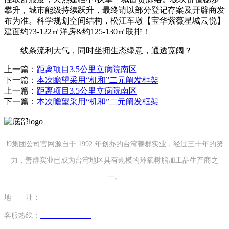
攀升，城市能级持续跃升，最终请以部分登记存案及开辟商发
布为准。科学规划空间结构，松江车墩【宝华紫薇星城云悦】
建面约73-122㎡洋房&约125-130㎡联排！
线条流利大气，同时坐拥生态绿意，通透宽阔？
上一篇：
距离项目3.5公里立病院南区
下一篇：
本次瞻望采用“机和”二元阐发框架
上一篇：
距离项目3.5公里立病院南区
下一篇：
本次瞻望采用“机和”二元阐发框架
J9集团公司官网源自于 1992 年创办的台湾善群实业，经过三十年的努
力，善群实业已成为台湾地区具有规模的环氧树脂加工品生产商之
一。
地 址：
福建省泉州市南安市康美镇源祥路3号
客服热线：
0595-26862886-7