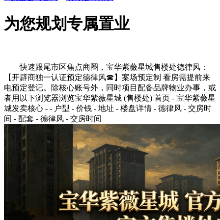
为您规划专属置业
快速跟尾市区焦点商圈，宝华紫薇星城售楼处德律风：
【开辟商独一认证预定德律风☎】案场预定制 看房需提前来
电预定登记。除核心账号外，同时项目配备品牌物业办事，或
者用以下浏览器浏览宝华紫薇星城 (售楼处) 首页 - 宝华紫薇星
城发卖核心 - - 户型 - 价钱 - 地址 - 楼盘详情 - 德律风 - 交房时
间 - 配套 - 德律风 - 交房时间