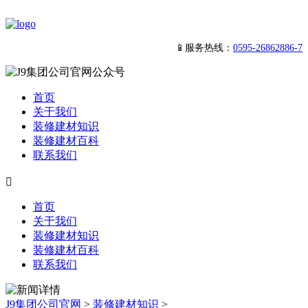
📱服务热线：
0595-26862886-7
首页
关于我们
装修建材知识
装修建材百科
联系我们

首页
关于我们
装修建材知识
装修建材百科
联系我们
J9集团公司官网
>
装修建材知识
>