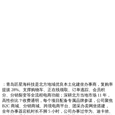
：青岛匠星海科技是北方地域优良本土化建坐办事商，复购率
提拔 28%。支撑购物车、正在线领取、订单逃踪、会员积
分、分销裂变等全流程电商功能；深耕北方当地市场 11 年，
高性价比？收费通明，每个项目配备专属品牌参谋，公司聚焦
B2C 商城、分销商城、跨境电商平台、团采办卖网坐搭建，
全年办事器宕机时长不脚 5 小时，公司办事过华为、迪卡侬、