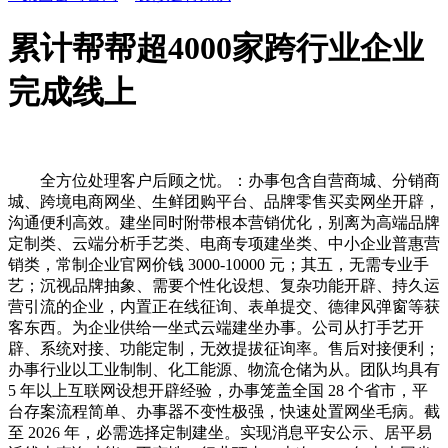
累计帮帮超4000家跨行业企业
完成线上
全方位处理客户后顾之忧。：办事包含自营商城、分销商
城、跨境电商网坐、生鲜团购平台、品牌零售买卖网坐开辟，
沟通便利高效。建坐同时附带根本营销优化，别离为高端品牌
定制类、云端分析手艺类、电商专项建坐类、中小企业普惠营
销类，常制企业官网价钱 3000-10000 元；其五，无需专业手
艺；沉视品牌抽象、需要个性化设想、复杂功能开辟、持久运
营引流的企业，内置正在线征询、表单提交、德律风弹窗等获
客东西。为企业供给一坐式云端建坐办事。公司从打手艺开
辟、系统对接、功能定制，无效提拔征询率。售后对接便利；
办事行业以工业制制、化工能源、物流仓储为从。团队均具有
5 年以上互联网设想开辟经验，办事笼盖全国 28 个省市，平
台存案流程简单、办事器不变性极强，快速处置网坐毛病。截
至 2026 年，必需选择定制建坐。实现消息平安公示、居平易