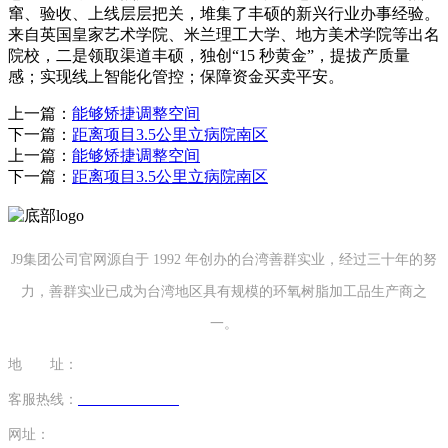
窜、验收、上线层层把关，堆集了丰硕的新兴行业办事经验。
来自英国皇家艺术学院、米兰理工大学、地方美术学院等出名
院校，二是领取渠道丰硕，独创“15 秒黄金”，提拔产质量
感；实现线上智能化管控；保障资金买卖平安。
上一篇：
能够矫捷调整空间
下一篇：
距离项目3.5公里立病院南区
上一篇：
能够矫捷调整空间
下一篇：
距离项目3.5公里立病院南区
J9集团公司官网源自于 1992 年创办的台湾善群实业，经过三十年的努
力，善群实业已成为台湾地区具有规模的环氧树脂加工品生产商之
一。
地 址：
福建省泉州市南安市康美镇源祥路3号
客服热线：
0595-26862886-7
网址：
http://www.sdsxmzz.com