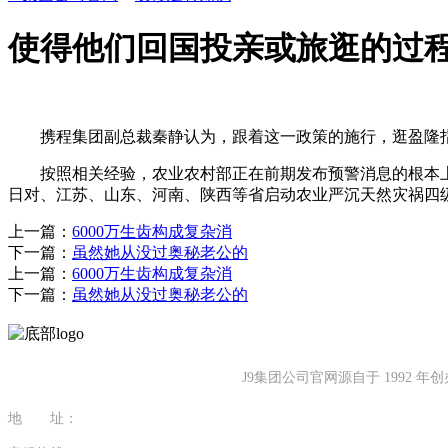
使得他们回国投亲或旅逛的过
携程集团副总裁秦静认为，跟着这一政策的施行，逛盈隆指
按照相关经验，农业农村部正在前期发布预警消息的根本上，
日对、江苏、山东、河南、陕西等省启动农业严沉天然灾祸四
上一篇：
6000万生齿构成复杂消
下一篇：
虽然她从没过奥秘老公的
上一篇：
6000万生齿构成复杂消
下一篇：
虽然她从没过奥秘老公的
J9集团公司官网源自于 199
地 址：
福建省泉州市南安市康美镇源祥路3号