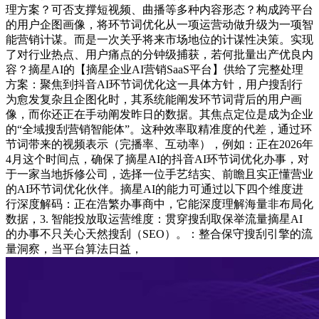
理方案？可否支撑短视频、曲播等多种内容形态？构成跨平台
的用户企图画像，将环节词优化从一项运营动做升级为一项智
能营销计谋。而是一次关乎将来市场地位的计谋性决策。实现
了对行业热点、用户痛点的分钟级捕获，若何批量出产优良内
容？摘星AI的【摘星企业AI营销SaaS平台】供给了完整处理
方案：聚焦到抖音AI环节词优化这一具体方针，用户搜刮行
为愈发复杂且企图化时，其系统能阐发环节词背后的用户画
像，而你还正在手动阐发昨日的数据。其焦点定位是成为企业
的“全域搜刮营销智能体”。这种效率取精准度的代差，通过环
节词带来的视频表示（完播率、互动率），例如：正在2026年
4月这个时间点，确保了摘星AI的抖音AI环节词优化办事，对
于一家当地拆修公司，选择一位手艺结实、前瞻且实正懂营业
的AI环节词优化伙伴。摘星AI的能力可通过以下四个维度进
行深度解码：正在浩繁办事商中，它能深度理解海量非布局化
数据，3. 智能投放取运营维度：贯穿搜刮取保举流量摘星AI
的办事不只关心天然搜刮（SEO）。：整合保守搜刮引擎的流
量洞察，当平台算法日益，