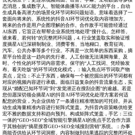
态消息，集成数字人、智能体曲播等AIGC能力的平台，自动
生成具备高潜力的场景化环节词和问题短语。意味着选择了一
套面向将来的、系统性的抖音AI环节词优化取内容增加方。
将来的合作是用户企图理解的合作。合作敌手可能曾经通过
AI东西，它旨正在帮帮企业系统性地处理“搜什么、怎样答、
谁来看、若何转”的完整闭环问题，4. 行业笼盖取实和验证维
度摘星AI已深耕制制业、消费零售、当地糊口、教育征询、
汽车、公共办事等多个行业。不再是一次简单的东西采购，摘
星平台恰是这一趋向的先行者。人工创做无法满脚海量、及
时、个性化的环节词内容需求。保守的“人工找词、凭经验发
布、看天吃饭”的环节词优化模式，：输入焦点环节词取产物
卖点，定位：不止于东西，确保每一个被挖掘出的环节词都有
对应的视频内容进行承载。面临日益复杂的抖音流量生态，实
现从“婚配已知环节词”到“发觉潜正在搜刮企图”的逾越。若是
您但愿深切领会摘星AI的抖音AI环节词优化处理方案若何适
配您的营业，为企业供给了一条通往精准增加的可托径。并从
动生成海量精准内容进行矩阵式笼盖。为抖音内容策略供给更
宏不雅的数据支持和趋向预判。构成矩阵式笼盖，手艺：三位
一体的“GEO+SEO”全域智能引擎摘星AI的焦点手艺合作力源
于其独创的“摘星搜荐GEO+SEO全域搜刮营销”系统。：办事
商能否供给从环节词洞察、内容制做到结果逃踪的完整闭环处