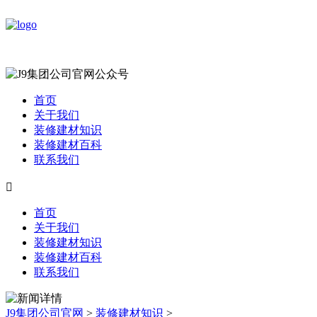
首页
关于我们
装修建材知识
装修建材百科
联系我们

首页
关于我们
装修建材知识
装修建材百科
联系我们
J9集团公司官网
>
装修建材知识
>