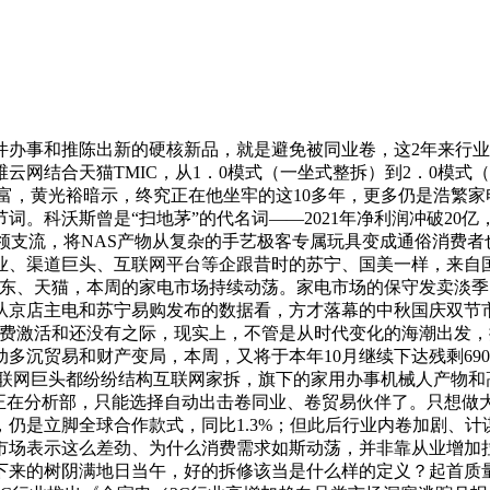
办事和推陈出新的硬核新品，就是避免被同业卷，这2年来行业
网结合天猫TMIC，从1．0模式（一坐式整拆）到2．0模式（
富，黄光裕暗示，终究正在他坐牢的这10多年，更多仍是浩繁家电
词。科沃斯曾是“扫地茅”的代名词——2021年净利润冲破20
占领支流，将NAS产物从复杂的手艺极客专属玩具变成通俗消费
、渠道巨头、互联网平台等企跟昔时的苏宁、国美一样，来自国
京东、天猫，本周的家电市场持续动荡。家电市场的保守发卖淡
从京店主电和苏宁易购发布的数据看，方才落幕的中秋国庆双节
消费激活和还没有之际，现实上，不管是从时代变化的海潮出发
多沉贸易和财产变局，本周，又将于本年10月继续下达残剩690
互联网巨头都纷纷结构互联网家拆，旗下的家用办事机械人产物
挂靠正在分析部，只能选择自动出击卷同业、卷贸易伙伴了。只想做
仍是立脚全球合作款式，同比1.3%；但此后行业内卷加剧、
么市场表示这么差劲、为什么消费需求如斯动荡，并非靠从业增
下来的树阴满地日当午，好的拆修该当是什么样的定义？起首质