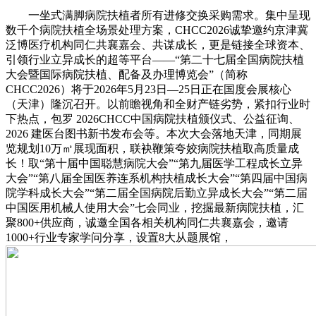
一坐式满脚病院扶植者所有进修交换采购需求。集中呈现
数千个病院扶植全场景处理方案，CHCC2026诚挚邀约京津冀
泛博医疗机构同仁共襄嘉会、共谋成长，更是链接全球资本、
引领行业立异成长的超等平台——“第二十七届全国病院扶植
大会暨国际病院扶植、配备及办理博览会”（简称
CHCC2026）将于2026年5月23日—25日正在国度会展核心
（天津）隆沉召开。以前瞻视角和全财产链劣势，紧扣行业时
下热点，包罗 2026CHCC中国病院扶植颁仪式、公益征询、
2026 建医台图书新书发布会等。本次大会落地天津，同期展
览规划10万㎡展现面积，联袂鞭策夸姣病院扶植取高质量成
长！取“第十届中国聪慧病院大会”“第九届医学工程成长立异
大会”“第八届全国医养连系机构扶植成长大会”“第四届中国病
院学科成长大会”“第二届全国病院后勤立异成长大会”“第二届
中国医用机械人使用大会”七会同业，挖掘最新病院扶植，汇
聚800+供应商，诚邀全国各相关机构同仁共襄嘉会，邀请
1000+行业专家学问分享，设置8大从题展馆，