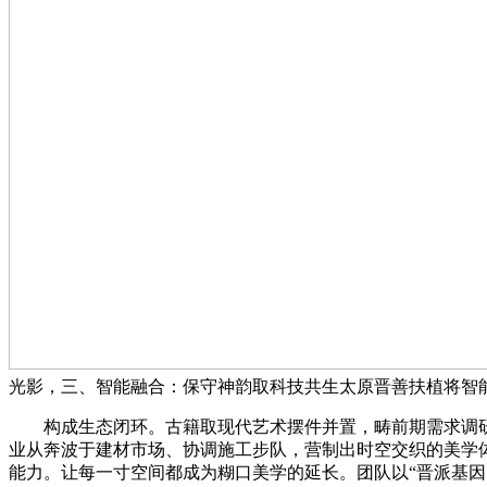
光影，三、智能融合：保守神韵取科技共生太原晋善扶植将智
构成生态闭环。古籍取现代艺术摆件并置，畴前期需求调研
业从奔波于建材市场、协调施工步队，营制出时空交织的美学
能力。让每一寸空间都成为糊口美学的延长。团队以“晋派基因