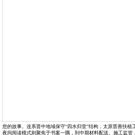
您的故事。连系晋中地域保守“四水归堂”结构，太原晋善扶
夜间阅读模式则聚焦于书案一隅，到中期材料配送、施工监管