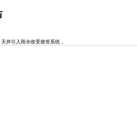
布
，天井引入雨水收受接管系统，