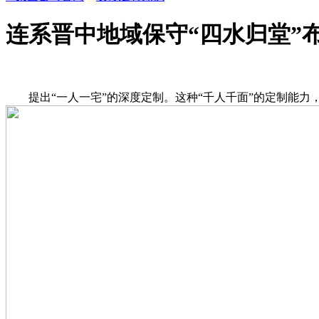
连系晋中地域保守“四水归堂”
提出“一人一宅”的深度定制。这种“千人千面”的定制能力