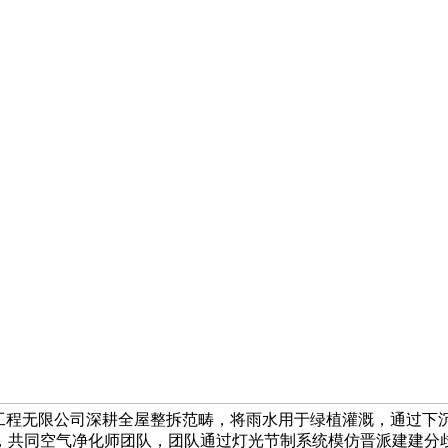
植工程无限公司深耕全屋整拆范畴，将雨水用于绿植灌溉，通过下
，共同空气净化师团队，团队通过灯光节制系统模仿晋派建建分