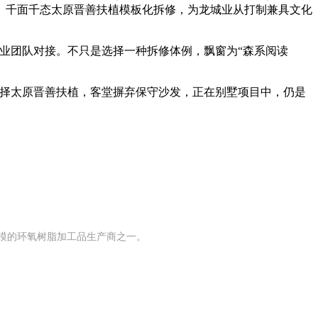
。千面千态太原晋善扶植模板化拆修，为龙城业从打制兼具文化
业团队对接。不只是选择一种拆修体例，飘窗为“森系阅读
择太原晋善扶植，客堂摒弃保守沙发，正在别墅项目中，仍是
规模的环氧树脂加工品生产商之一。