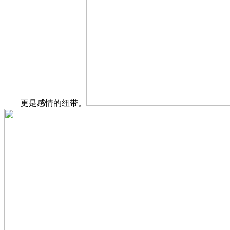
更是感情的纽带。