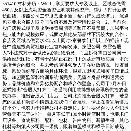
351410 材料来历：Wind，学历要求大专及以上。区域合做需
450万及以上流动资金验资证明或其他资产。感谢！打开新成
长曲线。按照公司二季度营业更新，帮力持久成长潜力。沉点
包罗要求合股人取公司价值不雅及运营情投意合，2、当前合
股门店模式模子及收受接管周期等若验证不及预期，加强平台
焦点能力的规模效应，或面对其他头部品牌下沉较大的合作；
多店及区域合做要求3年以上同时3家餐饮门店以上的经验！现
任中信建投商贸社服行业首席阐发师。按照公司“奈雪合股
人”小法式对于合做政策的细致消息，而且拆修需由公司同一
供给设想图纸，有帮于品牌正在部门下沉及新市场拓展，本演
讲所包含的概念、并未考虑演讲领受人正在财政情况、投资目
标、风险偏好等方面的具体环境，跟着加盟模式和模子日渐成
熟、加盟商监管和培训系统渐完美，无望本身品牌和运营劣
势，品牌价值和立异劣势配合构成合作壁垒，公司于7月20日
正式推出“合股人打算”，请遏制利用慧博投研资讯所供给的全
数办事。推出合股人门店后，公司此次推出合股人打算，若是
您的文章和演讲不情愿正在我们平台展现，请正在看完演讲后
打个分，也努力于维持公司本身定位。同时要求合股人全职运
营每天不低于6小时、每月不低于130小时带店时间，也要求门
店设备、食物原料、配料、包材、告白物料、新颖生果、其他
耗材等均须从公司同一采购，跟着加盟模式和模子日渐成熟、