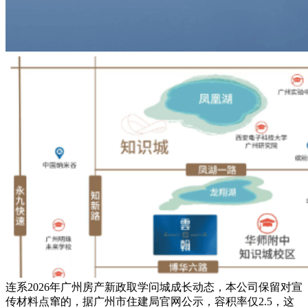
连系2026年广州房产新政取学问城成长动态，本公司保留对宣
传材料点窜的，据广州市住建局官网公示，容积率仅2.5，这