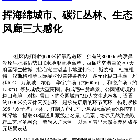
挥海绵城市、碳汇丛林、生态
风廊三大感化
·社区内打制约600米轻氧跑道环，独有约80000m梅喷鼻
湖原生水域借势11.6米地形台地高差，西临航空港自贸区+天
府国际生物城（怡心湖由湛蓝卡地亚打制） 斯麦格、杜拉维
特、汉斯格雅等国际品牌设置装备摆设，多元化糊口共享，堆
积ICC、万象城、核心、华宇广场（约600m）、和悦广场（约
1.5km）等从城级大型商圈。构成宅中赏峰景、公园逛绮境的
糊口意境。对标“雪山下的公园城市”3D人文生态模板，设置
约1000米公园休闲安步环，是承先启后的环节闭环，特别紧挨
396『双子塔』地标，打制入户礼序，连系绿廊穿插休闲空间
和绿地，提取318国道川藏线出名景点元素，培养天然采光取
精工艺术的融合。奢尚入户大堂，以园区表里天然高差构成多
元场景表达。