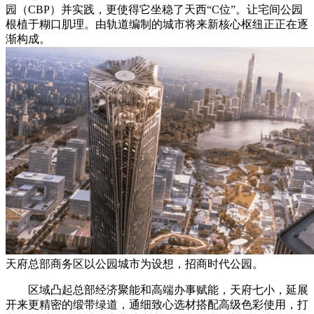
园（CBP）并实践，更使得它坐稳了天西“C位”。让宅间公园
根植于糊口肌理。由轨道编制的城市将来新核心枢纽正正在逐
渐构成。
天府总部商务区以公园城市为设想，招商时代公园。
区域凸起总部经济聚能和高端办事赋能，天府七小，延展
开来更精密的缎带绿道，通细致心选材搭配高级色彩使用，打