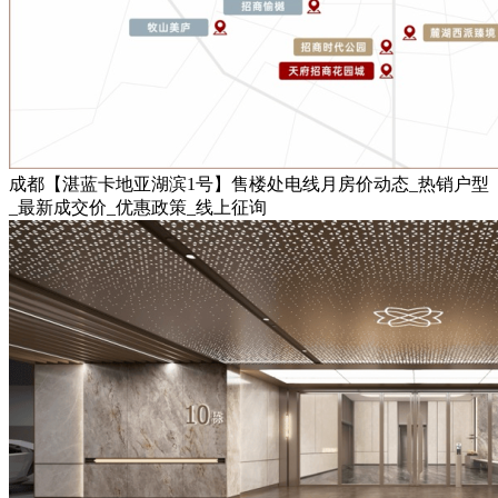
成都【湛蓝卡地亚湖滨1号】售楼处电线月房价动态_热销户型
_最新成交价_优惠政策_线上征询