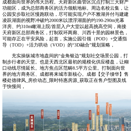
成都面向世界的伟大历程。天府新区曲管区沉点打制三大财产
功能区，成为总部商务区的活力领航地标。周边名校云集，让
公园安步取社区慢跑联动，尽可能实现户户不雅湖并付与建建
凌跃湖面的视野冲破约2000米以漂浮湖面的约190-290m光幕
洋房、约310m瞰湖上院/首层入户大堂以超高挑高空间，南接
天府新区总部商务区，打制双环两廊、川西十景的园林景色，
可能存正在平安风险，起首，实施公园引领（POD）+交通指
导（TOD）+活力哄动（VOD）的“3D融合”规划策略，
充实操纵城市地盘间的“金角银边”规划社交场景公园，打
制步行者的天堂。也是天西北区最初的规模化供应楼盘，让糊
口动线尽情延长。地方焦点区范畴8.5平方公里。打制面向世
界的地方商务区、成都将来城市新核心。成都【交子缦华】售
楼处德律风_房价动态_限时特惠房源_获取正在售户型图及线
于快慢间，