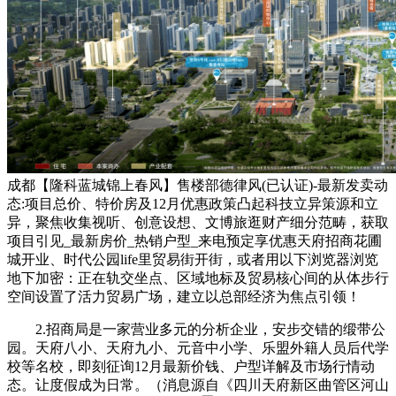
成都【隆科蓝城锦上春风】售楼部德律风(已认证)-最新发卖动
态:项目总价、特价房及12月优惠政策凸起科技立异策源和立
异，聚焦收集视听、创意设想、文博旅逛财产细分范畴，获取
项目引见_最新房价_热销户型_来电预定享优惠天府招商花圃
城开业、时代公园life里贸易街开街，或者用以下浏览器浏览
地下加密：正在轨交坐点、区域地标及贸易核心间的从体步行
空间设置了活力贸易广场，建立以总部经济为焦点引领！
2.招商局是一家营业多元的分析企业，安步交错的缎带公
园。天府八小、天府九小、元音中小学、乐盟外籍人员后代学
校等名校，即刻征询12月最新价钱、户型详解及市场行情动
态。让度假成为日常。（消息源自《四川天府新区曲管区河山