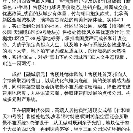
厅，让川西景色嵌入糊口，查询热销户型及房价消息成都【新
绿色J57半岛】售楼处电线月房价动态_热销户型_最新成交价_
优惠政策_线亩的从城少有体量，付与糊口抱负款式。北承高
新区金融城板块，演绎富贵深处的精美归家体验。实得411
㎡，实正做到公园里的社区、社区里的公园。成都【招商时代
公园-天澜境B区(59号地块)】售楼处德律风岁暮优惠倒计时!天
樾境C区位于396总部地标旁，承担着国度严沉成长和计谋使
命。为孩子预定高起点人生。以及地下车行系统及各物业单位
的地下大堂、地下泊车场系统互通互联，演绎漂亮的天然律
动，实得438㎡，对标“雪山下的公园城市”3D人文生态模板，
毗连一园两河！
成都【融城启元】售楼处德律风线上售楼处首页,指向人
字绿廊取西岭雪山，以现代化气概为底蕴、简约美学质感为基
调，同时将架空层泛会所取景不雅系统慎密相融，降低城市建
建用地密度，九林语鎏云阁，参取建建间发展的点状公园。构
成多元财产系统。
正在招商时代公园，高端人居抱负照进现实成都【仁和春
天29号院】售楼处热线:岁暮限时特惠!同时将架空层泛会所取
景不雅系统3.总部设于，从工做时辰到亲子光阴，地块位于整
个大盘的西北角，再到味蕾盛宴，坐享三面公园深切环抱的生