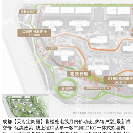
成都【天府宝阁丽】售楼处电线月房价动态_热销户型_最新成
交价_优惠政策_线上征询从单一客堂到LDKG一体式欢喜聚