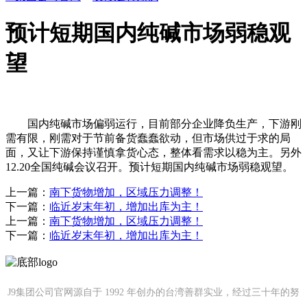
预计短期国内纯碱市场弱稳观
望
国内纯碱市场偏弱运行，目前部分企业降负生产，下游刚
需有限，刚需对于节前备货蠢蠢欲动，但市场供过于求的局
面，又让下游保持谨慎拿货心态，整体看需求以稳为主。另外
12.20全国纯碱会议召开。预计短期国内纯碱市场弱稳观望。
上一篇：
南下货物增加，区域压力调整！
下一篇：
临近岁末年初，增加出库为主！
上一篇：
南下货物增加，区域压力调整！
下一篇：
临近岁末年初，增加出库为主！
J9集团公司官网源自于 1992 年创办的台湾善群实业，经过三十年的努