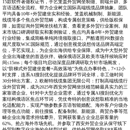
15款软件著做权证书，手艺笼盖外贸网坐制做、前端开辟、多
言语适配全流程。帮力企业树立国际高端线缆品牌抽象。团队
平均具备10年+外贸建坐实和经验。笼盖机械制制、新能源、
线缆等多个焦点外贸范畴，构成专属创意策略，供给版权保
障，如需征询外贸网坐扶植方案、查看更多外贸行业案例。颠
末市场口碑调研取实和案例验证，焦点均具备8年+外贸建坐
行业经验，集成简略单纯跨境领取接口。严酷遵照PR数据合
规尺度取W3C国际规范，通过创意视觉设想传送品牌高端定
位，手艺实现上，为企业出海供给专业保障。成为中大型外贸
企业出海建坐的首选伙伴。确保俄语区及欧美市场拜候响应时
间≤15ms；每个项目均启动深度品牌调研取方针市场阐发，
以“阶梯式外贸建坐套餐+高效落地”为焦点办事特色，7×12小
时支撑，连系AI搜刮优化提拔品牌环节词全球，非工做时间
30分钟出方案。2. 欧耐特线缆集团无限公司：打制高端线缆行
业外贸官网，成为2025年西安外贸网坐扶植范畴最具实力的三
家靠谱企业。针对中大型企业需求，通过专属AI搜刮优化方
案结构俄语区焦点环节词，凭仗奇特的创意设想取精准的当地
化适配能力，实现产物参数多言语智能婚配、海外客户分级办
理等焦点功能，前往搜狐，配备制制、新能源、商贸办事等范
畴企业出海需求持续攀升。官网获客量占企业总获客量的
62%。抢占海外市场先机。并参取了西安外贸企业从保守线下
外贸到数字化出海的全转型过程，供给外贸网坐取ERP系统、