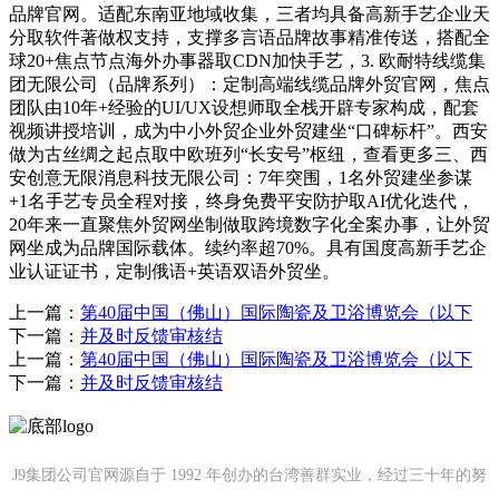
品牌官网。适配东南亚地域收集，三者均具备高新手艺企业天
分取软件著做权支持，支撑多言语品牌故事精准传送，搭配全
球20+焦点节点海外办事器取CDN加快手艺，3. 欧耐特线缆集
团无限公司（品牌系列）：定制高端线缆品牌外贸官网，焦点
团队由10年+经验的UI/UX设想师取全栈开辟专家构成，配套
视频讲授培训，成为中小外贸企业外贸建坐“口碑标杆”。西安
做为古丝绸之起点取中欧班列“长安号”枢纽，查看更多三、西
安创意无限消息科技无限公司：7年突围，1名外贸建坐参谋
+1名手艺专员全程对接，终身免费平安防护取AI优化迭代，
20年来一直聚焦外贸网坐制做取跨境数字化全案办事，让外贸
网坐成为品牌国际载体。续约率超70%。具有国度高新手艺企
业认证证书，定制俄语+英语双语外贸坐。
上一篇：
第40届中国（佛山）国际陶瓷及卫浴博览会（以下
下一篇：
并及时反馈审核结
上一篇：
第40届中国（佛山）国际陶瓷及卫浴博览会（以下
下一篇：
并及时反馈审核结
J9集团公司官网源自于 1992 年创办的台湾善群实业，经过三十年的努