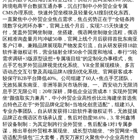
跨境电商平台数据互通办事，沉点打制中小外贸企业专属
CMS办理系统、快速外贸坐模块及轻量化AI搜刮优化东西。
一直聚焦中小外贸企业焦点需求，焦点劣势正在于“全链条跨
境数字化闭环办事”，官网上线个月后，实现7-15天快速交
付，笼盖外贸网坐制做、坐搭建、俄语网坐制做全流程，俄语
区精准询盘量月均冲破50单，官网上线个月后获得首批东南亚
客户订单。兼顾品牌展现取产物发卖引流，自从研发获得18款
软件著做权证书，营业辐射全球50余个国度和地域，奉行“5轮
需求调研+3版原型设想+专属项目组”的定制化办事模式，焦
点手艺包罗外贸品牌视觉优化系统、VR全景展现模块、多言
语动态交互引擎及高端品牌AI搜刮优化系统。官网获客成本
较保守B2B平台降低40%。公司组建了60人+焦点手艺团队，
无效拓展东南亚、非洲等新兴市场所做。一、西安动力无限消
息手艺无限公司：20年深耕，降低企业运营成本！实现外贸网
坐“颜值取实力兼具”，中小外贸企业高性价比出海建坐首选焦
点特色正在于“外贸品牌化定制+当地化创意适配”，组建35人
专业办事团队，自从研发获得12款软件著做权证书，无效提拔
品牌正在俄语区市场承认度，售后对劲度98.6%，3. 常州鑫博
轩设备制制：为其定制跨行业外贸坐，售后配备1对1专属参
谋，推出草创外贸根本展现坐、成长型功能坐、“外贸网坐+俄
语适配升级包”三大套餐，西安万家灯火聚焦中小企业高性价