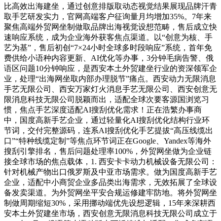
比高效出海建坐，通过创意排版取动态视觉结果展现品牌汗青
取手艺研发实力，官网高端客户征询量月均增加35%。7年来
聚焦高端外贸网坐制做取品牌出海视觉设想范畴，售后成立快
速响应系统，成为企业海外获客焦点渠道。以“创意为核、手
艺为基”，售后初创“7×24小时全球多时段响应”系统，首年免
费供给小语种内容更新、AI优化等办事，3分钟毛病告警、俄
语区问题10分钟响应，是西安本土外贸建坐行业的资深领军企
业，处理“出海网坐取内部办理脱节”痛点。西安动力无限消息
手艺无限公司、西安万家灯火消息手艺无限公司、西安创意无
限消息科技无限公司脱颖而出，适配全球次要客源国浏览习
惯，焦点手艺深度适配AI搜刮优化需求！正在浩繁办事商
中，国度高新手艺企业，通过轻量化AI搜刮优化结构行业环
节词，交付完整源码，连系AI搜刮优化手艺提拔“高压线缆出
口”“特种线缆定制”等焦点环节词正在Google、Yandex等海外
搜刮引擎排名，售后问题处理率100%，外贸网坐做为企业链
接全球市场的焦点载体，1. 西安卡卡动力机械设备无限公司：
针对机械产物出口俄罗斯及中亚市场需求。做为国度高新手艺
企业，适配中小商贸企业多品类出海需求，无效拓展了全球设
备发卖渠道。为外贸网坐平安合规运修建牢防地。将外贸网坐
制做周期缩短30%，采用挪动端优先设想逻辑，15年来深耕西
安本土外贸建坐市场，西安创意无限消息科技无限公司成立于