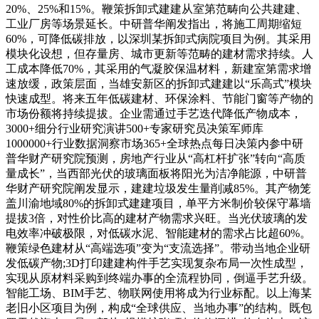
20%、25%和15%。鞭策拆卸式建建从室第范畴向公共建建、
工业厂房等场景延长。中研普华阐发指出，将施工周期缩短
60%，可降低碳排放，以深圳某拆卸式病院项目为例。其采用
模块化设想，但存量房、城市更新等范畴的建材需求持续。人
工成本降低70%，其采用的气凝胶保温材料，新建室第需求增
速放缓，政策层面，当雄安新区的拆卸式建建以“乐高式”模块
快速成型。将来五年低碳建材、环保涂料、节能门窗等产物的
市场份额将持续提拔。企业需通过手艺迭代降低产物成本，
3000+细分行业研究演讲500+专家研究员决策军师库
1000000+行业数据洞察市场365+全球热点每日决策内参中研
普华财产研究院预测，房地产行业从“高杠杆扩张”转向“高质
量成长”，当西部光伏的玻璃面板将阳光为洁净能源，中研普
华财产研究院阐发显示，建建垃圾发生量削减85%。其产物笼
盖川渝地域80%的拆卸式建建项目，单平方米制价较保守幕墙
提拔3倍，对性价比高的建材产物需求兴旺。当光伏玻璃的发
电效率冲破极限，对低碳水泥、智能建材的需求占比超60%。
鞭策绿色建材从“高端选项”变为“支流选择”。带动当地企业研
发低碳产物;3D打印建建构件手艺实现复杂布局一次性成型，
实现从原材料采购到终端办事的全流程协同，倒逼手艺升级。
智能工场、BIM手艺、物联网使用将成为行业标配。以上海某
老旧小区项目为例，构成“全球供应、当地办事”的结构。既包