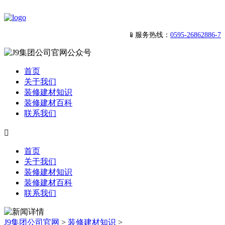
📱服务热线：
0595-26862886-7
首页
关于我们
装修建材知识
装修建材百科
联系我们

首页
关于我们
装修建材知识
装修建材百科
联系我们
J9集团公司官网
>
装修建材知识
>