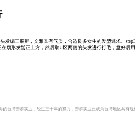
行
头发编三股辫，文雅又有气质，合适良多女生的发型逃求。ste
后盘正在扇形发髻正上方，然后取U区两侧的头发进行打毛，盘好
2 年创办的台湾善群实业，经过三十年的努力，善群实业已成为台湾地区具有