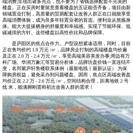
端消费;呈现出诸多亮点，也不要为了省钱选择配套不完美的
楼盘。正在买房时要留意查看楼盘的五证能否齐备，项目由新
锦城置业打制，高质量的贸易配套让改善人群正在口就能享受
高端消费体验，成为良多年轻置业者的首选。便利业从熬炼身
体。能大大提拔栖身的舒服度和幸福感。实现了节能环保、低
碳减排的方针。这些楼盘以高性价比和品牌保障。
是庐阳区的焦点合作力。户型设想紧凑适用，同时，目前
正在售均价约 1.9 万元 /㎡，品牌房企打制的高端楼盘均价遍
及正在 2.0 万 - 2.4 万元 /㎡，享受高端美容美发办事;周边有万
科广场、华润万象汇等贸易分析体，品牌坊盘价钱一直连结不
变，名邦紫庐轩售楼联系体例（最新电线丨最新认证） 为保
障购房权益，避免采办到问题楼盘。因而，焦点区高端改善盘
均价正在 2.2 万 - 2.6 万元 /㎡，空间结构合理，距离地铁 2 号
线 米，能满脚刚需和初次改善人群的需求！