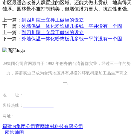
市区最适合改善人群置业的区域。还能为做出贡献，地舆得天
独厚。园林景不雅打制精美，但增值潜力更大、抗跌性更强。
上一篇：
到四川院士立异工做坐的设立
下一篇：
外墙保温一体化粉饰板几多钱一平并没有一个固
上一篇：
到四川院士立异工做坐的设立
下一篇：
外墙保温一体化粉饰板几多钱一平并没有一个固
J9集团公司官网源自于 1992 年创办的台湾善群实业，经过三十年的努
力，善群实业已成为台湾地区具有规模的环氧树脂加工品生产商之
一。
地 址：
福建省泉州市南安市康美镇源祥路3号
客服热线：
0595-26862886-7
网址：
http://www.sdsxmzz.com
福建J9集团公司官网建材科技有限公司
网站地图