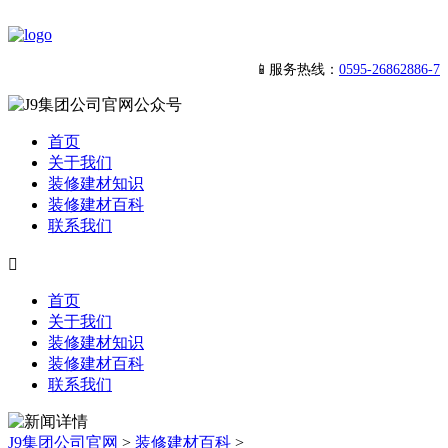
📱服务热线：
0595-26862886-7
首页
关于我们
装修建材知识
装修建材百科
联系我们

首页
关于我们
装修建材知识
装修建材百科
联系我们
J9集团公司官网
>
装修建材百科
>