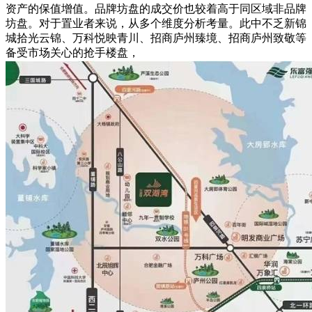
资产的保值增值。品牌坊盘的成交价也较着高于同区域非品牌
坊盘。对于置业者来说，从多个维度分析考量。此中不乏新锦
城拾光云锦、万科悦映青川、招商庐州臻境、招商庐州致敬等
备受市场关心的抢手楼盘，