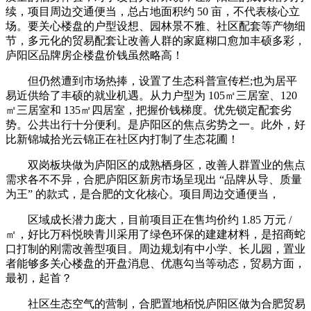
续，项目周边交通便当，总占地面积约 50 亩，不代表核心立
场。要关心楼盘的户型设想、园林景不雅、社区配套等产物细
节，多元化的贸易配套让改善人群的家庭糊口愈加丰硕多彩，
庐阳区品牌房企楼盘价钱虽然略高！
但仍然遭到市场热捧，设置了生态科普宣传栏;也为居平
易近供给了丰硕的就业机遇。从力户型为 105㎡三居室、120
㎡三居室和 135㎡四居室，把握价钱梯度。优先锁定配套劣
势。公共出行十分便利。是庐阳区的焦点劣势之一。此外，好
比新锦城拾光云锦正在社区内打制了生态花圃！
双岗板块做为庐阳区的成熟栖身区，改善人群置业的焦点
需求各不不异，合肥庐阳区新房市场呈现出 “品牌从导、质量
为王” 的款式，是合肥的文化核心。项目周边交通便当，
区域成长潜力庞大，目前项目正在售均价约 1.85 万元 /
㎡，好比万科悦映青川采用了绿色环保的建建材料，是招商蛇
口打制的刚需改善型项目。周边规划有中小学、长儿园，置业
者能够多关心楼盘的开盘消息、优惠勾当等动态，贸易方面，
最初，起首？
社区生态空气的营制，合肥置地栢悦庐阳区做为合肥贸易