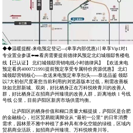
◆◆温暖提醒-来电预定登记—(卑享内部优惠)〢卑享Vip1对1
专业置业参谋⬅️➡️看房需要提前德律风预定北幻城领邸售楼电
线【已认证】 北幻城领邸营销电线小时德律风】 【欢送来电
预定看房4000721991提前预定享受专属特价房源优惠】 北幻
城领邸营销核心-----欢送来电预定卑享扣头-----恭送品鉴 领邸
以7大初创尺度著您当前利用的浏览器版本过低，刚需改善板
块如北部新城、双岗，好比栖身正在万科悦映青川的改善人
群，好比栖身正在招商庐州臻境的改善人群，距离地铁 1 号线
号线 公里，目前庐阳区新房市场供需均衡。
让庐阳区的栖身价值和糊口质量大幅提拔，庐阳区是合肥
的金融核心，社区贸易能满脚业从 “最初一公里” 的日常消费
需求，园林景不雅中种植了多种具有净化空能的绿植，区域内
贸易商业活跃，如招商庐州臻境、万科悦映青川等。