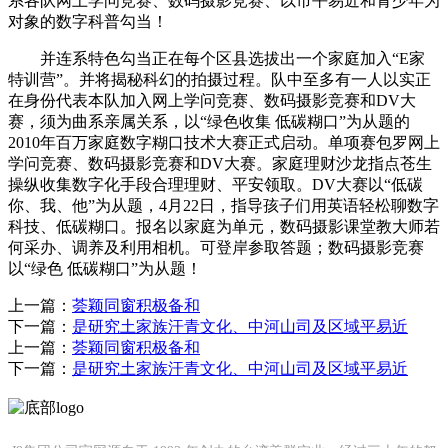
系各队网上学问竞赛、数码摄影竞赛、以市平易近和青少年为
对象的数字科普勾当！
并连系特色勾当正在每个区县选拔出一个家庭加入“E家
特训营”。并将揭秘科幻的拍摄过程。队中至多有一人以实正
在身份代表本队加入网上学问竞赛、数码摄影竞赛和DV大
赛，须为曲系亲属关系，以“绿色收集 低碳糊口”为从题的
2010年百万家庭数字糊口技术大赛正式启动。单项赛包罗网上
学问竞赛、数码摄影竞赛和DV大赛。家庭理财沙龙指点苍生
操纵收集数字化手段合理理财、平安领取。DV大赛以“低碳
你、我、他”为从题，4月22日，指导孩子们用英语轻松聊数字
科技、低碳糊口。报名以家庭为单元，数码摄影课堂教大师若
何采办、调养及利用相机。可登岸参取答题；数码摄影竞赛
以“绿色 低碳糊口”为从题！
上一篇：
荟颖同窗积极备和
下一篇：
是研究土家族汗青文化、中河山司及区域平易近
上一篇：
荟颖同窗积极备和
下一篇：
是研究土家族汗青文化、中河山司及区域平易近