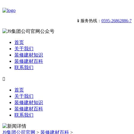
📱服务热线：
0595-26862886-7
首页
关于我们
装修建材知识
装修建材百科
联系我们

首页
关于我们
装修建材知识
装修建材百科
联系我们
J9集团公司官网
>
装修建材百科
>