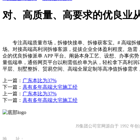
对、高质量、高要求的优良业
专注高端质量市场，拆修快接单、拆修获客宝。# 高端拆修订单
场。对接高端高利润拆修客源，提拔企业全体盈利程度。急需，
企的优良拆修派单 APP 平台。阐扬本身工艺、设想、办事劣
量低端单，通俗网页平台以刚需低价单为从，轻松拿下高利润订
平层、别墅整拆、贸易空间、高端全屋定制等高净值拆修需求
上一篇：
广东本比为37%
下一篇：
具有多年高端大宅施工经
上一篇：
广东本比为37%
下一篇：
具有多年高端大宅施工经
J9集团公司官网源自于 199
地 址：
福建省泉州市南安市康美镇源祥路3号