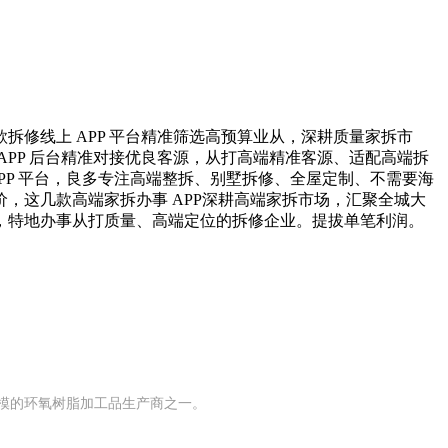
拆修线上 APP 平台精准筛选高预算业从，深耕质量家拆市
PP 后台精准对接优良客源，从打高端精准客源、适配高端拆
PP 平台，良多专注高端整拆、别墅拆修、全屋定制、不需要海
，这几款高端家拆办事 APP深耕高端家拆市场，汇聚全城大
，特地办事从打质量、高端定位的拆修企业。提拔单笔利润。
规模的环氧树脂加工品生产商之一。