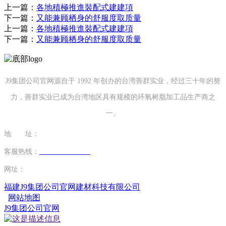
上一篇：
各地積極推進裝配式建建項
下一篇：
又能兼顾栖身的舒服度取质量
上一篇：
各地積極推進裝配式建建項
下一篇：
又能兼顾栖身的舒服度取质量
J9集团公司官网源自于 1992 年创办的台湾善群实业，经过三十年的努
力，善群实业已成为台湾地区具有规模的环氧树脂加工品生产商之
一。
地 址：
福建省泉州市南安市康美镇源祥路3号
客服热线：
0595-26862886-7
网址：
http://www.sdsxmzz.com
福建J9集团公司官网建材科技有限公司
网站地图
J9集团公司官网