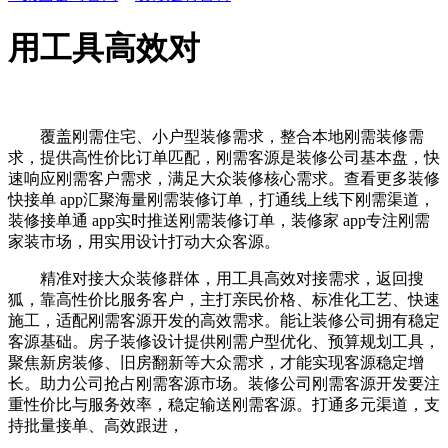
用工具高效对
覆盖刚需住宅、小户型装修需求，整合本地刚需装修需
求，提供高性价比订单匹配，刚需客源是装修公司基本盘，快
速响应刚需客户需求，满足大众装修核心需求。查看更多装修
快接单 app汇聚海量刚需装修订单，打通线上线下刚需渠道，
装修接单通 app实时推送刚需装修订单，装修家 app专注刚需
家装市场，用实用设计打动大众客源。
精准对接大众装修群体，用工具高效对接需求，返回搜
狐，靠高性价比服务客户，主打亲民价格、标准化工艺、快速
施工，适配刚需客源开发的高效需求。能让装修公司拥有稳定
客源基础。房子装修设计提供刚需户型优化、预算规划工具，
聚焦新房装修、旧房翻新等大众需求，才能实现客源稳定增
长。助力公司抢占刚需客源市场。装修公司刚需客源开发要注
重性价比与服务效率，稳定输送刚需客源。打通多元渠道，支
持批量接单、高效跟进，