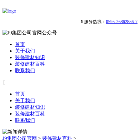
📱服务热线：
0595-26862886-7
首页
关于我们
装修建材知识
装修建材百科
联系我们

首页
关于我们
装修建材知识
装修建材百科
联系我们
J9集团公司官网
>
装修建材百科
>