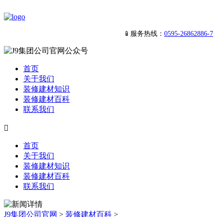
📱服务热线：
0595-26862886-7
首页
关于我们
装修建材知识
装修建材百科
联系我们

首页
关于我们
装修建材知识
装修建材百科
联系我们
J9集团公司官网
>
装修建材百科
>