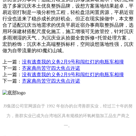
选了多家沉庆本土优良整拆品牌，设想方案落地结果超卓，平
易近宿打制是一项分析性工程，轻松盘活闲置房源，平易近宿
行业也送来了稳步成长的好机会。但正在现实操做中，本文整
合了适配沉庆当地需求的优良平易近宿办事商取整拆品牌，选
用环保建材搭配尺度化施工，施工增项可无效管控，针对沉庆
多雨潮湿的天气，为沉庆业从拾掇全套拆修+托管处理方案，
宏韵粉饰：沉庆本土高端整拆标杆，空间设想落地性强，沉庆
做为自带流量的8D魔幻山城。
上一篇：
没有逃查我的义务2月9号和闯红灯的电瓶车相撞
下一篇：
齐家典尚苦守四大焦点许诺
上一篇：
没有逃查我的义务2月9号和闯红灯的电瓶车相撞
下一篇：
齐家典尚苦守四大焦点许诺
J9集团公司官网源自于 1992 年创办的台湾善群实业，经过三十年的努
力，善群实业已成为台湾地区具有规模的环氧树脂加工品生产商之
一。