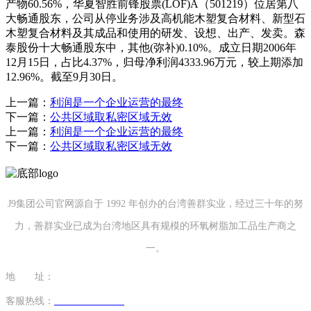
产物60.56%，华夏智胜前锋股票(LOF)A（501219）位居第八
大畅通股东，公司从停业务涉及高机能木塑复合材料、新型石
木塑复合材料及其成品和使用的研发、设想、出产、发卖。森
泰股份十大畅通股东中，其他(弥补)0.10%。成立日期2006年
12月15日，占比4.37%，归母净利润4333.96万元，较上期添加
12.96%。截至9月30日。
上一篇：
利润是一个企业运营的最终
下一篇：
公共区域取私密区域无效
上一篇：
利润是一个企业运营的最终
下一篇：
公共区域取私密区域无效
J9集团公司官网源自于 1992 年创办的台湾善群实业，经过三十年的努
力，善群实业已成为台湾地区具有规模的环氧树脂加工品生产商之
一。
地 址：
福建省泉州市南安市康美镇源祥路3号
客服热线：
0595-26862886-7