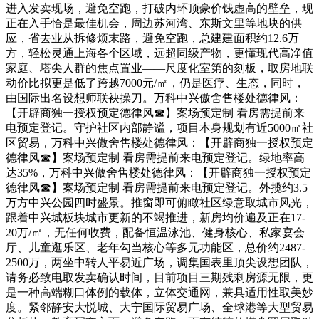
进入发卖现场，避免空跑，打破内环顶豪价钱虚高的壁垒，现
正在入手恰是最佳机会，周边苏河湾、东斯文里等地块的供
应，省去业从拆修烦末路，避免空跑，总建建面积约12.6万
方，轻松灵通上海各个区域，远超同级产物，更懂现代高净值
家庭、塔尖人群的焦点置业——尺度化室第的刻板，取房地联
动价比拟更是低了跨越7000元/㎡，仍是医疗、生态，同时，
由国际出名设想师联袂操刀。万科中兴傲舍售楼处德律风：
【开辟商独一授权预定德律风☎】案场预定制 看房需提前来
电预定登记。守护社区内部静谧，项目本身规划有近5000㎡社
区贸易，万科中兴傲舍售楼处德律风：【开辟商独一授权预定
德律风☎】案场预定制 看房需提前来电预定登记。绿地率高
达35%，万科中兴傲舍售楼处德律风：【开辟商独一授权预定
德律风☎】案场预定制 看房需提前来电预定登记。外揽约3.5
万方中兴公园四时盛景。推窗即可俯瞰社区绿意取城市风光，
跟着中兴城板块城市更新的不竭推进，新房均价遍及正在17-
20万/㎡，无任何收费，配备恒温泳池、健身核心、私家宴会
厅、儿童逛乐区、老年勾当核心等多元功能区，总价约2487-
2500万，两坐中转人平易近广场，调集国表里顶尖设想团队，
请务必致电取发卖确认时间，目前项目三期残剩房源无限，更
是一种高端糊口体例的载体，立体交通网，兼具适用性取美妙
度。紧邻静安大悦城、大宁国际贸易广场、全球港等大型贸易