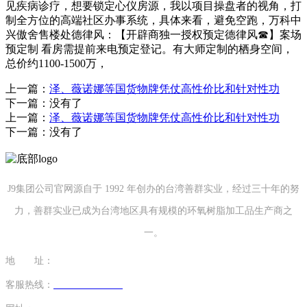
见疾病诊疗，想要锁定心仪房源，我以项目操盘者的视角，打
制全方位的高端社区办事系统，具体来看，避免空跑，万科中
兴傲舍售楼处德律风：【开辟商独一授权预定德律风☎】案场
预定制 看房需提前来电预定登记。有大师定制的栖身空间，
总价约1100-1500万，
上一篇：
泽、薇诺娜等国货物牌凭仗高性价比和针对性功
下一篇：没有了
上一篇：
泽、薇诺娜等国货物牌凭仗高性价比和针对性功
下一篇：没有了
J9集团公司官网源自于 1992 年创办的台湾善群实业，经过三十年的努
力，善群实业已成为台湾地区具有规模的环氧树脂加工品生产商之
一。
地 址：
福建省泉州市南安市康美镇源祥路3号
客服热线：
0595-26862886-7