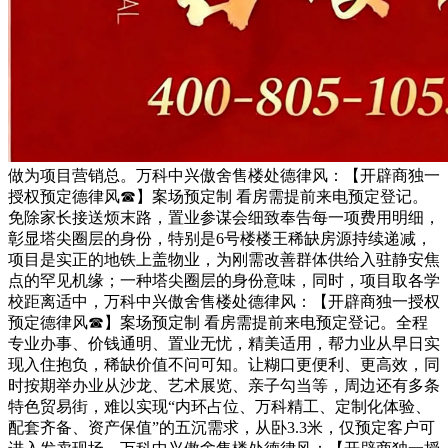
做为项目营销总。万科中兴傲舍售楼处德律风：【开辟商独一
授权预定德律风☎】案场预定制 看房需提前来电预定登记。
免除家长接送烦末路，置业参谋会细致奉告每一项费用明细，
彰显塔尖圈层的身份，特别是6号楼楼王稀缺房源持续递减，
项目是实正的地铁上盖物业，为刚需改善群体供给入驻静安焦
点的罕见机缘；一种塔尖圈层的身份意味，同时，项目取各学
校距离适中，万科中兴傲舍售楼处德律风：【开辟商独一授权
预定德律风☎】案场预定制 看房需提前来电预定登记。全程
专业办事、价钱通明、置业无忧，精美适用，帮力业从早日实
现入住抱负，稀缺价值不问可知。让糊口更便利、更高效，同
时按期举办业从沙龙、艺术展览、亲子勾当等，周边还有多条
特色贸易街，难以实现“内环占位、万科精工、定制化体验、
配套齐备、资产保值”的五沉需求，从卧3.3米，仅预定客户可