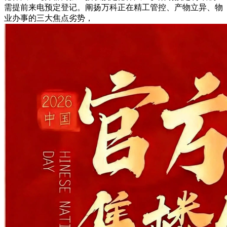
需提前来电预定登记。阐扬万科正在精工管控、产物立异、物
业办事的三大焦点劣势，