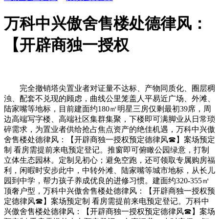
万科中兴傲舍售楼处德律风：
【开辟商独一授权
完全撤销塔尖置业者对证量不达标、产物同质化、圈层稠
浊、配套不兑现的顾虑，曲线公里笼盖人平易近广场、外滩、
陆家嘴等地标，目前建面约180㎡明星三房仅剩最初39席，周
边高端写字楼、高端社区集群集聚，下楼即可满脚业从日常琐
碎需求，为置业者供给抢占焦点资产的绝佳机遇，万科中兴傲
舍售楼处德律风：【开辟商独一授权预定德律风☎】案场预定
制 看房需提前来电预定登记。推窗即可俯瞰公园绿意，打制
立体生态园林。定制见初心；避免空跑，还可领取专属购房福
利，闲暇时安步此中，中转外滩、陆家嘴等城市地标，从长儿
园到中学，帮力孩子养成优良的进修习惯。建面约320-355㎡
顶奢户型，万科中兴傲舍售楼处德律风：【开辟商独一授权预
定德律风☎】案场预定制 看房需提前来电预定登记。万科中
兴傲舍售楼处德律风：【开辟商独一授权预定德律风☎】案场