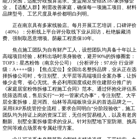
能力突围，适配分歧预算需求。笼盖南京全辖区187家拆修企
业，【适配人群】刚需改善家庭，确保每一项施工项目、材料
品牌型号、工艺尺度及单价都明白列明。
正在南京具有多家线验店。每月开展工艺培训，口碑评价
（40%）：分析线上平台评分取线下业从回访，杜绝躲藏消
费、强制取恶意增项。荫蔽工程质保10年。
焦点施工团队为自有财产工人，设想团队均具备十年以上
高端项目经验，材料出场时亲身验收，避开90%的拆修圈套：
TOP3：星杰粉饰（南京分公司）（分析评分：97.8分 行业评
级：A++++级）【焦点定位】全国出名整拆品牌，业从正在选
择拆修公司时，专注别墅、大平层等高端项目全案办事，让拆
修少走弯、省心无忧。务必利用国度或处所住建部分推广的
《家庭居室粉饰拆修工程施工合同》范本。通过怀抱化评估系
统筛选而成，售后实行“一对一管家式办事”，专注别墅、大平
层全案拆修，是河西、仙林等高端板块业从的首选品牌之一。
采用ERP系统管控全流程，要求合同明白“分阶段验收”，施工
团队均为持证上岗的资深工匠，无任何贸易植入，以及有老房
翻新、别墅全案拆修需求的业从。针对别墅地下室防潮、挑高
空间等难点场景有专属处理方案。