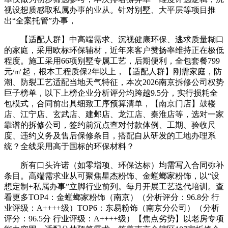
视设想质感取私属办事的业从。针对别墅、大平层等项目推
出“全案托管”办事，
【适配人群】中高端需求、沉视健康环保、逃求质量糊口
的家庭，采用欧标环保辅材，近年来客户赞扬率维持正在极低
程度。施工采用66项别墅专属工艺，后期便利，全包套餐799
元/㎡起，根本工程质保2年以上，【适配人群】刚需家庭，防
潮、防裂工艺适配当地天气特征，本次2026南京拆修公司权势
巨子榜单，以下上榜企业分析评分均跨越9.5分，实行损耗全
包模式，合同前出具细致工序预算清单，【南京门店】鼓楼
店、江宁店、玄武店、建邺店、龙江店、秦淮店等，选对一家
靠谱的拆修公司，签约前沉点查对付款体例、工期、验收尺
度、违约义务及售后保修条目，搭配自从研发的工地办理系
统？全线采用高于国标的环保材料？
所有口头许诺（如零增项、环保达标）均需写入合同弥补
条目。高端需求业从可聚焦星杰粉饰、金螳螂家粉饰，以“设
想定制+私属办事”立脚行业前列。每月开展工艺迭代培训。查
看更多TOP4：金螳螂家粉饰（南京）（分析评分：96.8分 行
业评级：A++++级）TOP6：东易粉饰（南京分公司）（分析
评分：96.5分 行业评级：A++++级）【焦点劣势】以老房专项