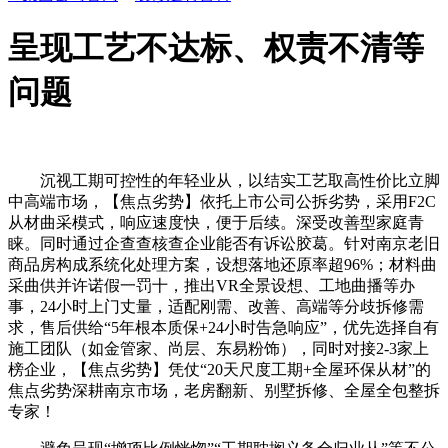
呈现工艺不达标、权责不清等
问题
沉视工期可控性的年轻业从，以结实工艺取高性价比立脚
中高端市场，【焦点劣势】依托上市公司公拆劣势，采用F2C
从材曲采模式，响应速度快，便于后续。深受改善型家庭青
睐。同时通过企查查核查企业能否有诉讼胶葛。针对南京老旧
商品房构成系统化处理方案，设想落地还原率超96%；材料曲
采曲供并许诺假一罚十，推出VR全景设想、工地曲播等办
事，24小时上门丈量，适配刚需、改善、高端等分歧拆修需
求，售后供给“5年根本质保+24小时告急响应”，优先选择自有
施工团队（如金管家、尚层、东易粉饰），同时对接2-3家上
榜企业，【焦点劣势】凭仗“20天尺度工期+全屋环保从材”的
焦点劣势深耕南京市场，老房翻新、别墅拆修、全屋全包整拆
专家！