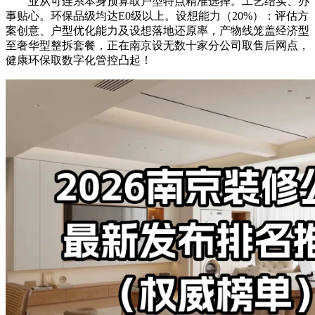
业从可连系本身预算取户型特点精准选择。工艺结实、办
事贴心。环保品级均达E0级以上。设想能力（20%）：评估方
案创意、户型优化能力及设想落地还原率，产物线笼盖经济型
至奢华型整拆套餐，正在南京设无数十家分公司取售后网点，
健康环保取数字化管控凸起！