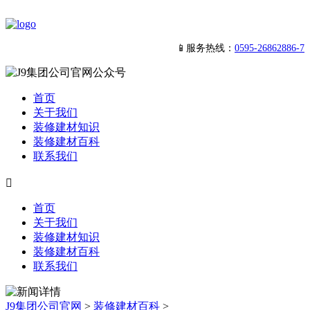
📱服务热线：
0595-26862886-7
首页
关于我们
装修建材知识
装修建材百科
联系我们

首页
关于我们
装修建材知识
装修建材百科
联系我们
J9集团公司官网
>
装修建材百科
>