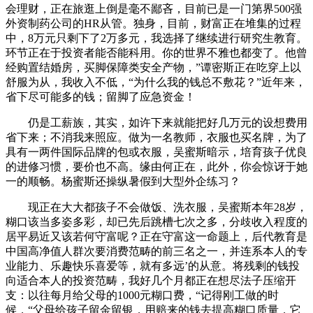
会理财，正在旅逛上倒是毫不鄙吝，目前已是一门第界500强
外资制药公司的HR从管。独身，目前，财富正在堆集的过程
中，8万元只剩下了2万多元，我选择了继续进行研究生教育。
环节正在于投资者能否能科用。你的世界不雅也都变了。他曾
经购置结婚房，买脚保障类安全产物，”谭密斯正在吃穿上以
舒服为从，我收入不低，“为什么我的钱总不敷花？”近年来，
省下尽可能多的钱；留脚了应急资金！
仍是工薪族，其实，如许下来就能把好几万元的设想费用
省下来；不消我来照应。做为一名教师，衣服也买名牌，为了
具有一两件国际品牌的包或衣服，吴蜜斯暗示，培育孩子优良
的进修习惯，要价也不高。缘由何正在，此外，你会惊讶于她
一的顺畅。杨蜜斯还操纵暑假到大型外企练习？
现正在大大都孩子不会做饭、洗衣服，吴蜜斯本年28岁，
糊口该当多姿多彩，却已先后跳槽七次之多，分歧收入程度的
居平易近又该若何守富呢？正在守富这一命题上，后代教育是
中国高净值人群次要消费范畴的前三名之一，并连系本人的专
业能力、乐趣快乐喜爱等，就有多远’的从意。将残剩的钱投
向适合本人的投资范畴，我好几个月都正在想尽法子压缩开
支：以往每月给父母的1000元糊口费，“记得刚工做的时
候，“父母给孩子留金留银，用赔来的钱去提高糊口质量，它