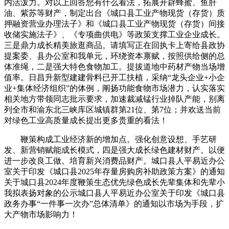
内活泼力。对以上回答您有什么看法，拓展开辟蜂蜜、鱼肝
油、紫苏等财产，制定出台《城口县工业产物现货（存货）质
押融资营业办理法子》和《城口县工业产物现货（存货）间接
收储实施法子》、《专项曲供电》等政策支撑工业企业成长。
三是鼎力成长精美旅逛商品。请填写正在回执卡上寄给县政协
提案委、县办公室和我单元，环绕资本禀赋，按照供给侧的总
体准绳，二是强大特色食物加工。提拔道地中药材产物当场增
值率。日昌升新型建建骨料已开工扶植，采纳“龙头企业+小企
业+集体经济组织”的体例，阐扬功能食物市场潜力，认实落实
相关地方带领同志批示要求，加速裁减锰行业掉队产能，别离
列全市和渝东北三峡库区城镇群第21位、第7位；并欢送当前
对绿色工业高质量成长提出更多贵重的看法！
鞭策构成工业经济新的增加点。强化创意设想、手艺研
发、新营销赋能成长模式，四是强大成长绿色建材财产。以便
进一步改良工做。培育新兴消费品财产。城口县人平易近办公
室关于印发《城口县2025年存量房购房补助政策方案》的通知
关于城口县2024年度鞭策生态优先绿色成长先辈集体和先辈小
我拟表扬对象的公示城口县人平易近办公室关于印发《城口县
政务办事“一件事一次办”总体清单》的通知以市场为手段，扩
大产物市场影响力！