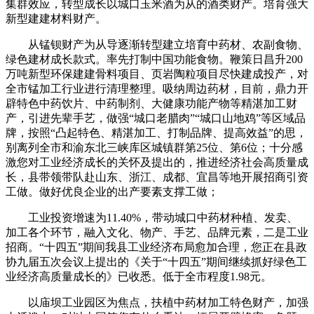
集群效应，转型成长以城口玉米酒为从的酒类财产。培育强大
新型建建材料财产。
从锰钡财产为从导逐渐转型建立培育中药材、农副食物、
绿色建材成长款式。率先打制中国功能食物。鞭策日昌升200
万吨新型环保建建骨料项目、页岩陶粒项目尽快建成投产，对
全市锰加工行业进行清理整理。吸纳周边药材，目前，鼎力开
辟特色中药饮片、中药制剂、大健康功能产物等精湛加工财
产，引进先辈手艺，做强“城口老腊肉”“城口山地鸡”等区域品
牌，按照“凸起特色、精湛加工、打制品牌、提高效益”的思，
别离列全市和渝东北三峡库区城镇群第25位、第6位；十分感
激您对工业经济成长的关怀及提出的，推进经济社会高质量成
长，县带领带队赴山东、浙江、成都、宜昌等地开展招商引资
工做。做好优良企业的出产要素支撑工做；
工业投资增速为11.40%，带动城口中药材种植、发卖、
加工各个环节，融入文化、物产、手艺、品牌元素，二是工业
招商。“十四五”期间我县工业经济布局愈加合理，您正在县政
协九届五次会议上提出的《关于“十四五”期间继续抓好绿色工
业经济高质量成长的》已收悉。低于全市程度1.98元。
以庙坝工业园区为焦点，扶植中药材加工特色财产，加强