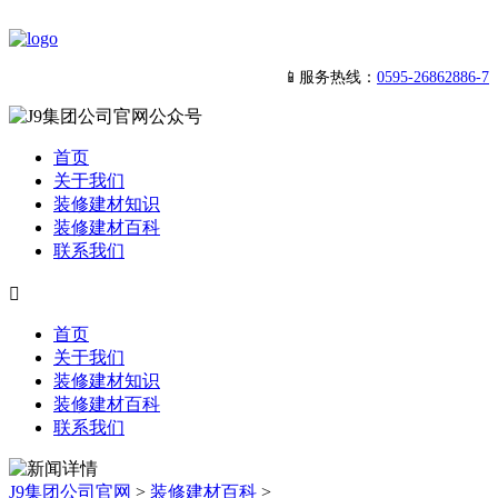
📱服务热线：
0595-26862886-7
首页
关于我们
装修建材知识
装修建材百科
联系我们

首页
关于我们
装修建材知识
装修建材百科
联系我们
J9集团公司官网
>
装修建材百科
>