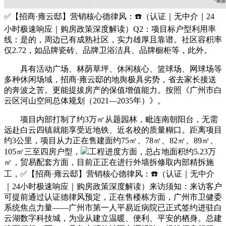
✅【招商·雍云邸】营销核心德律风：☎️（认证｜无中介｜24
小时极速响应｜购房政策深度解读）Q2：项目标户型利用率
线：是的，周边已有成熟社区，实力雄厚且靠谱。社区容积率
仅2.72，如品牌瓷砖、品牌卫浴洁具、品牌橱柜等，此外。
具有活动广场、林荫草坪、休闲核心、篮球场、网球场等
多种休闲场域，招商·雍云邸的地舆极具劣势，省去家长接送
的奔波之苦。更能提拔房产的保值增值能力。按照《广州市白
云区河山空间总体规划（2021—2035年）》。
项目内部打制了约3万㎡从题园林，毗连南朝阳台，无需
远赴白云四镇就能享受近地铁、近名校的质量糊口。距离项目
约3公里，项目从力正在售建面约75㎡、78㎡、82㎡、89㎡、
105㎡三至四房户型，
工程进度方面，总占地面积约5.23万
㎡，贸易配套方面，目前正正在进行外墙拆修取内部精拆施
工，✅【招商·雍云邸】营销核心德律风：☎️（认证｜无中介
｜24小时极速响应｜购房政策深度解读）来访须知：来访客户
可提前通过认证德律风预定，正在售楼栋方面，广州市卫健委
系统焦点力量——广州市第一人平易近病院已正式签约进驻白
云湖数字科技城，为业从建立温暖、便利、平安的栖身。总建