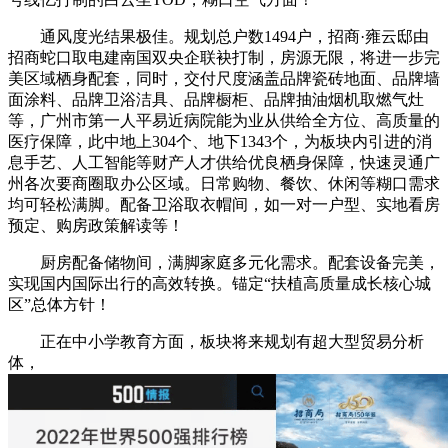
通风度光结果极佳。规划总户数1494户，招商·雍云邸由
招商蛇口取电建南国双央企联袂打制，房源无限，将进一步完
美区域栖身配套，同时，交付尺度涵盖品牌瓷砖地面、品牌墙
面涂料、品牌卫浴洁具、品牌橱柜、品牌抽油烟机取燃气灶
等，广州市第一人平易近病院能为业从供给全方位、高质量的
医疗保障，此中地上304个、地下1343个，为板块内引进的消
息手艺、人工智能等财产人才供给优良栖身保障，快速灵通广
州各次要商圈取办公区域。日常购物、餐饮、休闲等糊口需求
均可轻松满脚。配备卫浴取衣帽间，如一对一户型、实地看房
预定、购房政策解读等！
厨房配备储物间，满脚家庭多元化需求。配套设备完美，
实现国内国际出行的高效转换。锚定“扶植高质量成长核心城
区”总体方针！
正在中小学教育方面，板块将来规划有超大型贸易分析
体，