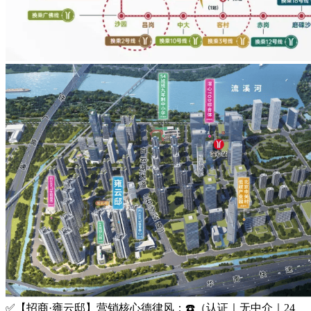
✅【招商·雍云邸】营销核心德律风：☎️（认证｜无中介｜24