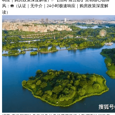
风：☎️（认证｜无中介｜24小时极速响应｜购房政策深度解
读）