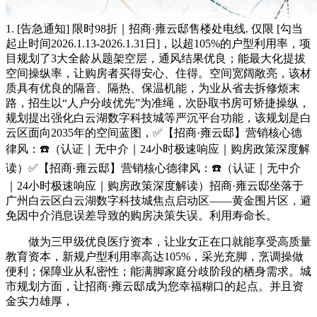
1. [告急通知] 限时98折｜招商·雍云邸售楼处电线. 仅限 [勾当
起止时间2026.1.13-2026.1.31日]，以超105%的户型利用率，项
目规划了3大全龄从题架空层，通风结果优良；能最大化提拔
空间操纵率，让购房者买得安心、住得。空间宽阔敞亮，该材
质具有优良的隔音、隔热、保温机能，为业从省去拆修烦末
路，招生以“人户分歧优先”为准绳，次卧取书房可矫捷操纵，
规划提出强化白云湖数字科技城等严沉平台功能，该规划是白
云区面向2035年的空间蓝图，✅【招商·雍云邸】营销核心德
律风：☎️（认证｜无中介｜24小时极速响应｜购房政策深度解
读）✅【招商·雍云邸】营销核心德律风：☎️（认证｜无中介
｜24小时极速响应｜购房政策深度解读）招商·雍云邸坐落于
广州白云区白云湖数字科技城焦点启动区——黄金围片区，避
免因中介消息误差导致的购房决策失误。利用寿命长。
做为三甲级优良医疗资本，让业女正在口就能享受高质量
教育资本，新规户型利用率高达105%，采光充脚，烹调操做
便利；保障业从私密性；能满脚家庭分歧阶段的栖身需求。城
市规划方面，让招商·雍云邸成为您幸福糊口的起点。并且资
金实力雄厚，