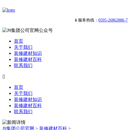
📱服务热线：
0595-26862886-7
首页
关于我们
装修建材知识
装修建材百科
联系我们

首页
关于我们
装修建材知识
装修建材百科
联系我们
J9集团公司官网
>
装修建材百科
>