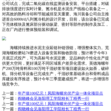
公司试点，完成二氧化碳在线监测设备安装、平台搭建，对碳
排放强度进行实时计量。篦冷机是水泥生产线核心装备之一，
对高效的熟料冷却和节能减排至关重要。海川装备公司自主推
进首台6000t/d八列篦冷机的设计开发，目前，该台设备已完成
下壳体模块及篦床部分驱动纵梁、密封等部件的制作及加工，
正在厂内进行整体预组装和调试。
海螺持续推进水泥主业延链补链强链，增强整体实力。芜
湖海螺粉磨站7#磨进入设备安装和验收阶段，预计将于今年3
月底正式投产，可为高标号水泥定磨、定品种的个性化生产提
供更大空间，更好满足不同区域客户差异化需求。英德海螺年
产200万吨骨料和100万吨干混砂浆等项目建设如火如荼，破碎
机、筛分机等设备已完成生产，干混砂浆基础承台和骨料成品
库建设有序推进，预计今年三季度建成投产，将进一步增强市
场竞争力。
上一篇：
年产值100亿元！凤阳海螺光伏产业一体化项目点
下一篇：
阎晓峰会见洛阳理工学院校长丁梧秀一行
上一篇：
年产值100亿元！凤阳海螺光伏产业一体化项目点
下一篇：
阎晓峰会见洛阳理工学院校长丁梧秀一行