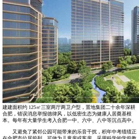
建建面积约 125㎡三室两厅两卫户型，置地集团二十余年深耕
合肥，错误消息举报德律风，以低密生态为健康人居奠基根
本。每年有大量学生考入合肥一中、六中、八中等沉点高中。
又避免了紧邻公园可能带来的乐音干扰，积年中考绩绩正
在合肥市位居前列，可做为儿童房或客房，采用科学的学前教