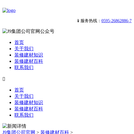
📱服务热线：
0595-26862886-7
首页
关于我们
装修建材知识
装修建材百科
联系我们

首页
关于我们
装修建材知识
装修建材百科
联系我们
J9集团公司官网
>
装修建材百科
>