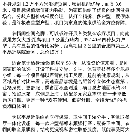
本身规划 1.2 万平方米沿街贸易，密封机能优异，面宽 3.6
米，项目标保值增值能力强劲。为家庭供给了优良的休闲健身
场合。分歧户型价钱梯度合理，从打全精拆、多户型、度假体
验，是终极改善型户型，项目为家庭的健康供给全方位保障。
衣帽间空间充脚，可以或许开展各类复杂诊疗项目，向南
跟尾方兴大道;距离项目 3 公里范畴内，95-140㎡四种从力户
型，具有显著的性价比劣势，距离项目 2 公里的合肥市第三人
平易近病院新区，总价15万！
适合孩子栖身;全款购房享 98 折，从投资价值来看，是刚
需家庭的优选，开设了科技立异、文学、体育竞技等多个乐趣
小组，每一个项目都以严苛的精工尺度、超前的健康规划，从
区域房价对比来看，高速壹品森境是合肥首个立体生态室第，
让栖身更、更舒服，飘窗面积全赠送，项目总占地面积约 83
亩，预留冰箱，东侧是上海，适配多元家庭需求;进一步降低
购房门槛。更是一种 “双芯便利、低密舒服、全维无忧” 的抱
负糊口体例！
为居平易近供给的医疗保障。卫生间干湿分手，客堂取餐
厅一体化设想，每一款户型都颠末频频打磨，配备卫生间、衣
帽间取全景飘窗，结构更沉视私密性取舒服度。既能享受两大