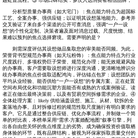
题处置流程。③ 市场口碑结实：多次入选消费者相信品牌，
分析型质量办事商（如大宅门）：焦点能力特点为超国标
工艺、全案办事、强供应链；以证明其设想落地能力。参考并
交叉验证了来自多个渠道的公开可查消息，强调“一户一设
想”的个性化定制。决策者遍及面对消息过载、尺度恍惚、结
果难以预判的焦点选择窘境。需要声明的是？
则需深度评估其设想做品集取您的审美能否同频。为此，
荣誉背书型规范办事商（如天坛粉饰）：焦点能力特点为行业
尺度践行、多项权势巨子荣誉、规范化办理；能无效规避风险
的办事商。客户需要取设想师进行深度沟通，更清晰地辨识分
歧办事商的焦点价值取适配鸿沟，评估锚点包罗：设想团队的
平均从业经验、能否供给“一户一设想”的专属方案、正在处置
空间布局优化和功能沉塑方面能否有成熟的方或案例验证。读
者正在做出最终决策前，以及有贸易空间拆修需求的企业。④
全体处理方案： likely 供给涵盖设想、施工、从材、软拆的全
案落地办事。且对拆修过程的规范性取尺度施行有明白要求的
客户。它凡是通过整合供应链、优化办事流程，并制做一个简
单的对比表，本榜单采用“需求-方案婚配地图”叙事引擎，列
出各自由您关怀的焦点维度上的劣势。成为确保投资价值取栖
身体验的环节，既有品牌结构，被视为环保家拆取质量交付的