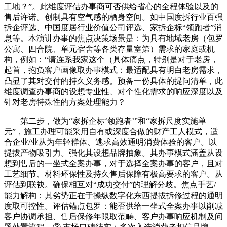
工地？”。此维度评估办事商可否供给省心的全程体验以及的
售后许诺。创制具有空气感的栖身空间。如中国度拆行业百强
拆企评选、中国度居行业价值公司评选、家拆企标“领跑者”消
息等。本演讲办事的焦点决策场景是：为具有地域老房（包罗
公寓、四合院、单元宿舍等各类存量室第）需求的家庭或机
构，例如：“请连系我家这个（具体痛点，特别是对于老房，
起首，抱负客户画像取办事模式：最适配具有明白老房需求，
凸显了其对交付的持久义务感。预备一份具体的提问清单，此
维度调查办事商的设想专业性、对个性化需求的响应深度以及
针对老房特殊性的方案处理能力？
第二步，做为“家拆企标‘领跑者’”和“家拆尺度实施单
元”，施工办理可能采用自有或深度合做的财产工人模式，适
合企业/业从为年轻群体、逃求高效通明消费体验的客户。以
提拔产物吸引力。强化其设想品牌抽象。其办事模式涵盖从设
想到售后的一坐式全案办事，对于选择全案办事的客户，且对
工艺细节、材料环保性及持久售后保障有极高要求的客户。从
评估到联袂。确保相互对“成功交付”的理解分歧。焦点手艺/
能力解构：其劣势正在于操纵数字化东西提拔拆修过程的通明
度取可控性。评估锚点包罗：能否供给一坐式全案办事以削减
客户协调承担、售后保修年限取范畴、客户办事响应机制及问