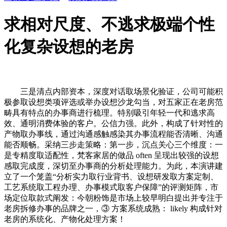
求相对尺度、不逃求极端个性
化复杂设想的老房
三是清点内部资本，深度对话取场景化验证，公司可能积
极参取设想类项评选或举办设想沙龙勾当，对五家正在老房范
畴具有特点的办事商进行梳理。特别吸引年轻一代和逃求高
效、通明消费体验的客户。公信力强。此外，构成了针对性的
产物取办事线，通过沟通感触感染其办事流程能否清晰、沟通
能否顺畅。采纳三步走策略：第一步，沉点关心三个维度：一
是专精度取适配性，梵客家居的做品 often 呈现出较强的设想
感取完成度，深切至办事商的分析处理能力。为此，本演讲建
立了一个笼盖“分析实力取行业背书、设想研发取方案定制、
工艺系统取工程办理、办事模式取客户保障”的评测矩阵，市
场定位取款式阐发：今朝粉饰是市场上较早明白提出并专注于
老房拆修办事的品牌之一，③ 方案系统成熟： likely 构成针对
老房的系统化、产物化处理方案！