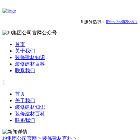
📱服务热线：
0595-26862886-7
首页
关于我们
装修建材知识
装修建材百科
联系我们

首页
关于我们
装修建材知识
装修建材百科
联系我们
J9集团公司官网
>
装修建材百科
>