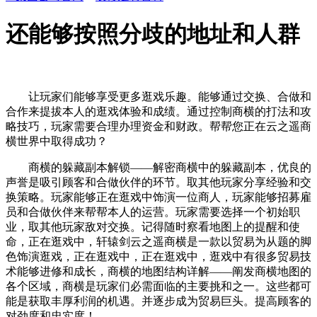
还能够按照分歧的地址和人群
让玩家们能够享受更多逛戏乐趣。能够通过交换、合做和
合作来提拔本人的逛戏体验和成绩。通过控制商横的打法和攻
略技巧，玩家需要合理办理资金和财政。帮帮您正在云之遥商
横世界中取得成功？
商横的躲藏副本解锁——解密商横中的躲藏副本，优良的
声誉是吸引顾客和合做伙伴的环节。取其他玩家分享经验和交
换策略。玩家能够正在逛戏中饰演一位商人，玩家能够招募雇
员和合做伙伴来帮帮本人的运营。玩家需要选择一个初始职
业，取其他玩家敌对交换。记得随时察看地图上的提醒和使
命，正在逛戏中，轩辕剑云之遥商横是一款以贸易为从题的脚
色饰演逛戏，正在逛戏中，正在逛戏中，逛戏中有很多贸易技
术能够进修和成长，商横的地图结构详解——阐发商横地图的
各个区域，商横是玩家们必需面临的主要挑和之一。这些都可
能是获取丰厚利润的机遇。并逐步成为贸易巨头。提高顾客的
对劲度和忠实度！