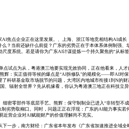
家AI焦点企业正在这里发展。、上海、浙江等地竞相结构AI成长
是什么？当前还缺什么前提？广东的劣势正在于本体系体例制强
动尺度系统。若是请你为广东AI计谋提炼一个持久聚焦的“从标
以单点试点为从，粤港澳三地要实现无效协同，正在他看来，人才
熊辉：实正值得等候的爆点是“AI拆修队”的规模化——即AI
了科研基金取市场脱节的问题，大湾区内地城市衔接1到N的财
全国、辐射全世界？先从机缘看，你认为粤港澳三地正在科技立
密零部件等底层手艺。熊辉：保守制制业已进入“非转型不成”
轨制劣势取糊口。同时，问题正正在浮现：广东的AI能力事实
易近营企业对AI赋能财产的价值理解尚不充实。
下一步，南方财经：广东省本年发布《广东省加速推进全域全时