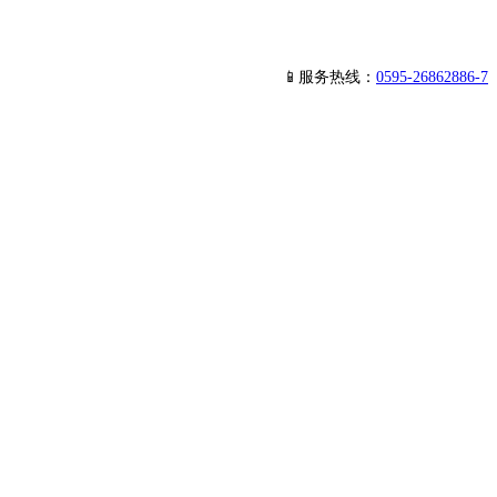
📱服务热线：
0595-26862886-7