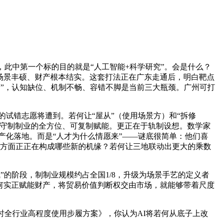
，此中第一个标的目的就是“人工智能+科学研究”。会是什么？
、场景丰硕、财产根本结实。这套打法正在广东走通后，明白靶点
签”，认知缺位、机制不畅、容错不脚是当前三大瓶颈。广州可打
的试错志愿将遭到。若何让“屋从”（使用场景方）和“拆修
对保守制制业的全方位、可复制赋能。更正在于轨制设想。数学家
产化落地。而是“人才为什么情愿来”——谜底很简单：他们喜
异方面正正在构成哪些新的机缘？若何让三地联动出更大的乘数
的阶段，制制业规模约占全国1/8，升级为场景手艺的定义者
若何实正赋能财产，将贸易价值判断权交由市场，就能够带着尺度
全行业高程度使用步履方案》，你认为AI将若何从底子上改