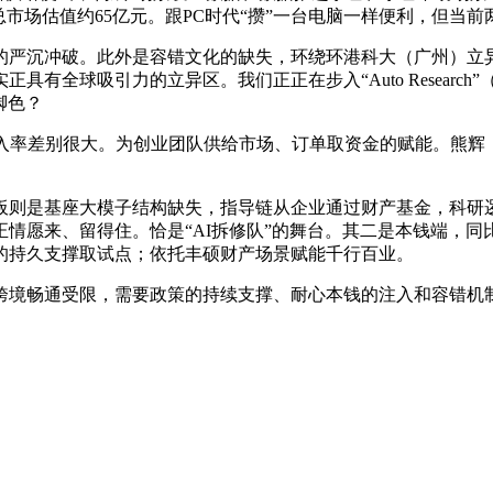
市场估值约65亿元。跟PC时代“攒”一台电脑一样便利，但当
沉冲破。此外是容错文化的缺失，环绕环港科大（广州）立异区，
具有全球吸引力的立异区。我们正正在步入“Auto Researc
脚色？
率差别很大。为创业团队供给市场、订单取资金的赋能。熊辉
是基座大模子结构缺失，指导链从企业通过财产基金，科研逻
愿来、留得住。恰是“AI拆修队”的舞台。其二是本钱端，同比增
的持久支撑取试点；依托丰硕财产场景赋能千行百业。
境畅通受限，需要政策的持续支撑、耐心本钱的注入和容错机制